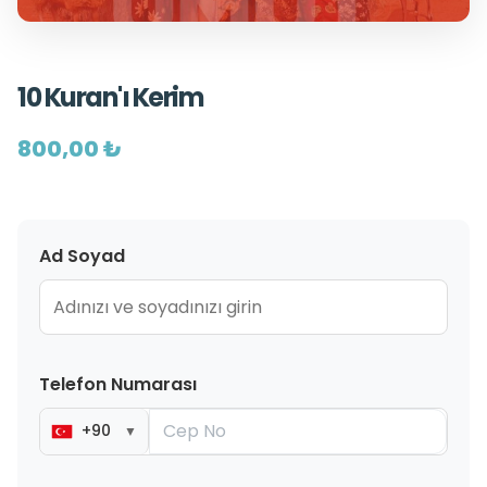
10 Kuran'ı Kerim
800,00 ₺
Ad Soyad
Telefon Numarası
+90
▼