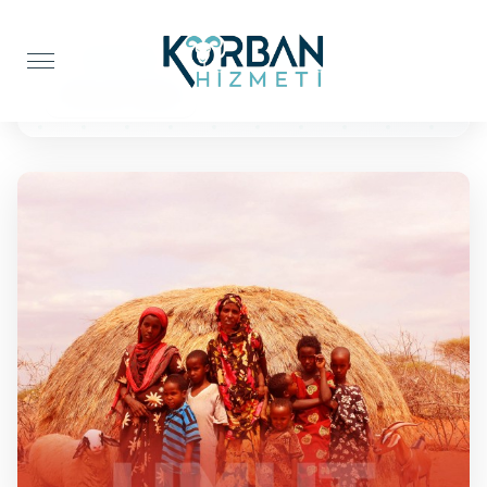
Anasayfa
Kur'an-ı Kerim
10 Kuran'ı Kerim