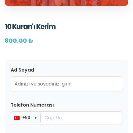
10 Kuran'ı Kerim
800,00 ₺
Ad Soyad
Telefon Numarası
+90
▼