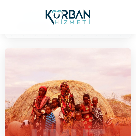
Anasayfa
Kur'an-ı Kerim
10 Kuran'ı Kerim