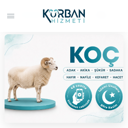
Anasayfa
Adak Kurbanı
Koç