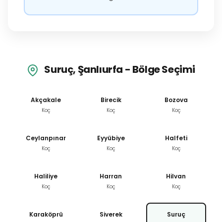
Suruç, Şanlıurfa - Bölge Seçimi
Akçakale
Birecik
Bozova
Koç
Koç
Koç
Ceylanpınar
Eyyübiye
Halfeti
Koç
Koç
Koç
Haliliye
Harran
Hilvan
Koç
Koç
Koç
Karaköprü
Siverek
Suruç