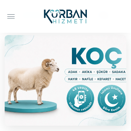
Anasayfa
Adak Kurbanı
Koç