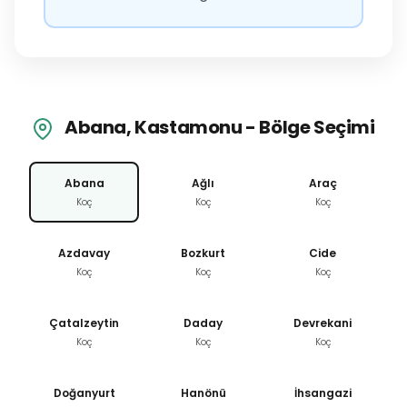
Abana, Kastamonu - Bölge Seçimi
Abana
Ağlı
Araç
Koç
Koç
Koç
Azdavay
Bozkurt
Cide
Koç
Koç
Koç
Çatalzeytin
Daday
Devrekani
Koç
Koç
Koç
Doğanyurt
Hanönü
İhsangazi