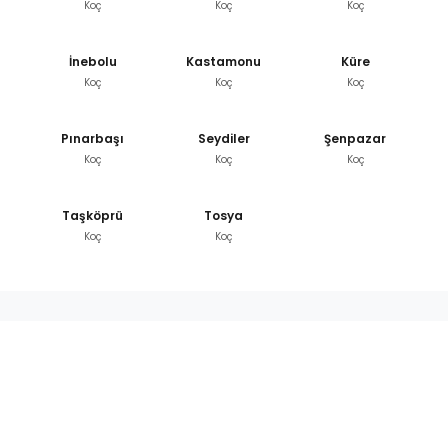
Koç
Koç
Koç
İnebolu
Kastamonu
Küre
Koç
Koç
Koç
Pınarbaşı
Seydiler
Şenpazar
Koç
Koç
Koç
Taşköprü
Tosya
Koç
Koç