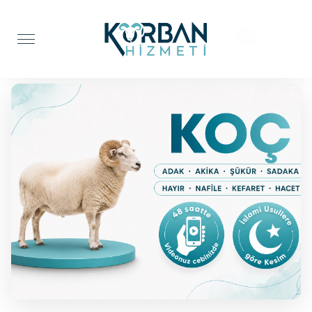
Anasayfa
Adak Kurbanı
Koç