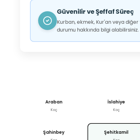
Güvenilir ve Şeffaf Süreç
Kurban, ekmek, Kur'an veya diğer y
durumu hakkında bilgi alabilirsiniz.
Araban
İslahiye
Koç
Koç
Şahinbey
Şehitkamil
Koç
Koç