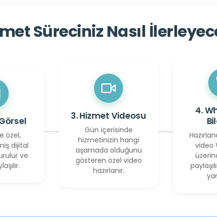
met Süreciniz Nasıl İlerleye
4. W
3. Hizmet Videosu
 Görsel
Bi
Gün içerisinde
e özel,
Hazırlan
hizmetinizin hangi
miş dijital
video
aşamada olduğunu
urulur ve
üzerin
gösteren özel video
laşılır.
paylaşılı
hazırlanır.
yan