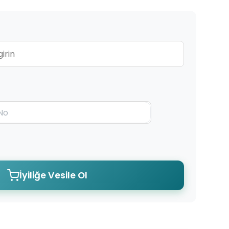
İyiliğe Vesile Ol