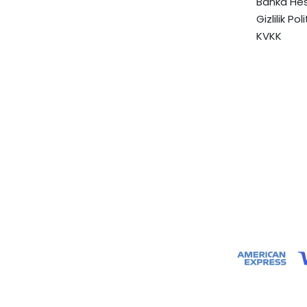
Banka Hes
Gizlilik Pol
KVKK