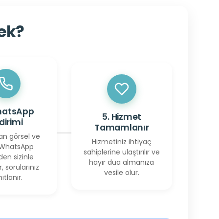
cek?
hatsApp
5. Hizmet
ldirimi
Tamamlanır
an görsel ve
Hizmetiniz ihtiyaç
 WhatsApp
sahiplerine ulaştırılır ve
den sizinle
hayır dua almanıza
r, sorularınız
vesile olur.
ıtlanır.