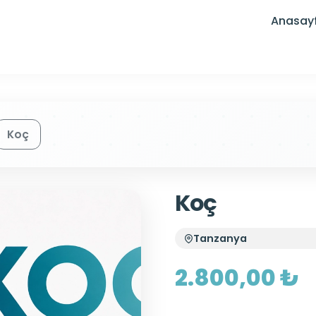
Anasay
Koç
Koç
Tanzanya
2.800,00 ₺