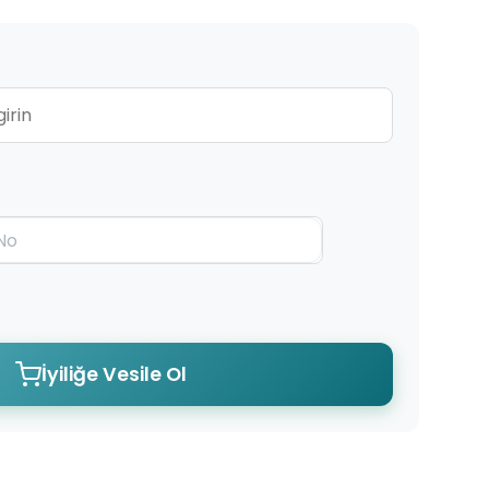
İyiliğe Vesile Ol