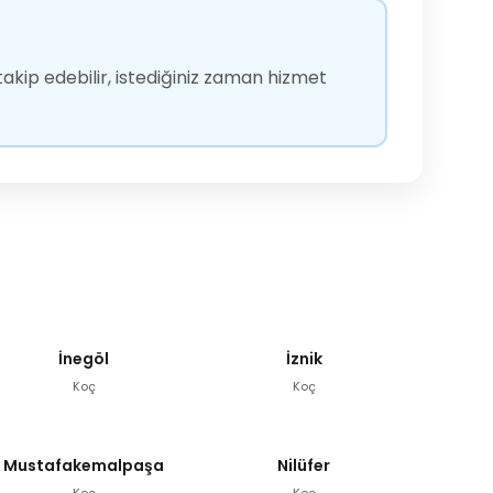
akip edebilir, istediğiniz zaman hizmet
İnegöl
İznik
Koç
Koç
Mustafakemalpaşa
Nilüfer
Koç
Koç