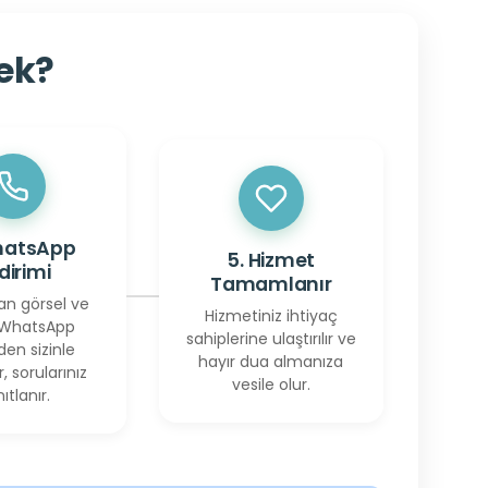
cek?
hatsApp
5. Hizmet
ldirimi
Tamamlanır
an görsel ve
Hizmetiniz ihtiyaç
 WhatsApp
sahiplerine ulaştırılır ve
den sizinle
hayır dua almanıza
r, sorularınız
vesile olur.
ıtlanır.