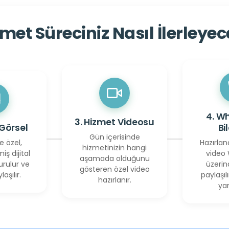
met Süreciniz Nasıl İlerleye
4. W
3. Hizmet Videosu
 Görsel
Bi
Gün içerisinde
e özel,
Hazırlan
hizmetinizin hangi
miş dijital
video
aşamada olduğunu
urulur ve
üzerin
gösteren özel video
laşılır.
paylaşılı
hazırlanır.
yan