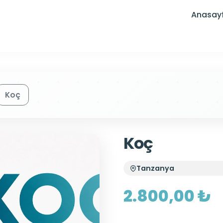
Anasay
Koç
Koç
Tanzanya
2.800,00 ₺