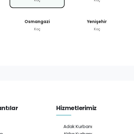
Osmangazi
Yenişehir
Koç
Koç
antılar
Hizmetlerimiz
Adak Kurbanı
da
Akika Kurbanı