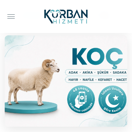
Anasayfa
Adak Kurbanı
Koç