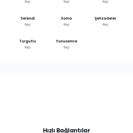
Keçi
Keçi
Keçi
Selendi
Soma
Şehzadeler
Keçi
Keçi
Keçi
Turgutlu
Yunusemre
Keçi
Keçi
Hızlı Bağlantılar