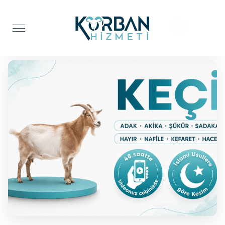
Anasayfa
Adak Kurbanı
Keçi