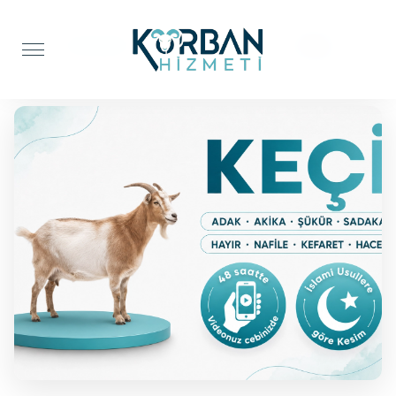
Anasayfa
Adak Kurbanı
Keçi