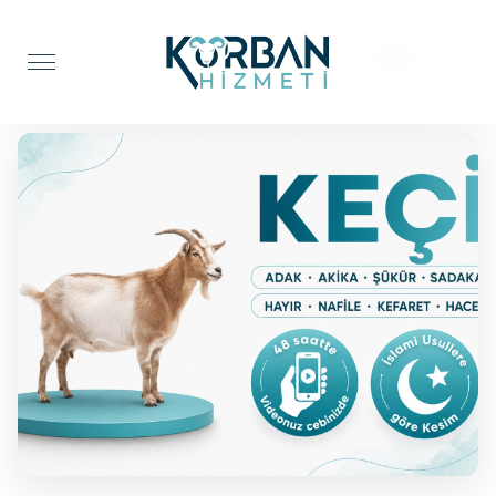
Anasayfa
Adak Kurbanı
Keçi