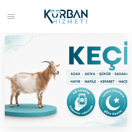
Anasayfa
Adak Kurbanı
Keçi