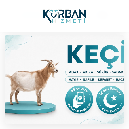
Anasayfa
Adak Kurbanı
Keçi