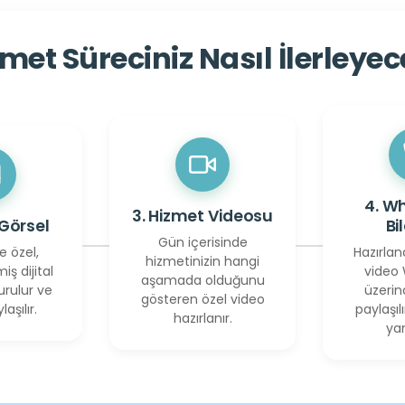
met Süreciniz Nasıl İlerleye
4. W
3. Hizmet Videosu
 Görsel
Bi
Gün içerisinde
e özel,
Hazırlan
hizmetinizin hangi
miş dijital
video
aşamada olduğunu
urulur ve
üzerin
gösteren özel video
laşılır.
paylaşılı
hazırlanır.
yan