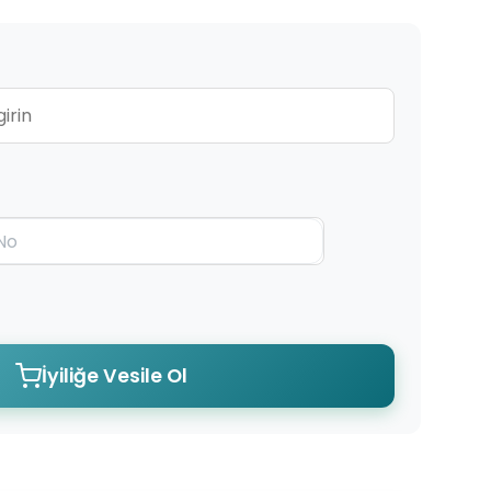
İyiliğe Vesile Ol