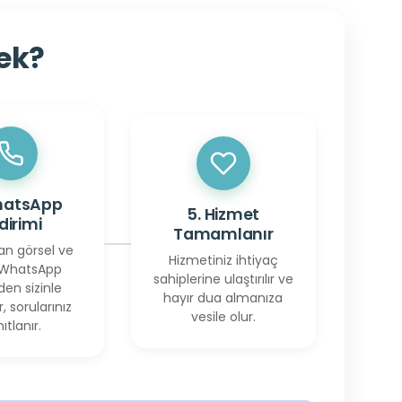
cek?
hatsApp
5. Hizmet
ldirimi
Tamamlanır
an görsel ve
Hizmetiniz ihtiyaç
 WhatsApp
sahiplerine ulaştırılır ve
den sizinle
hayır dua almanıza
r, sorularınız
vesile olur.
ıtlanır.