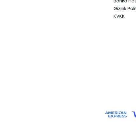
Banka Hes
Gizlilik Pol
KVKK