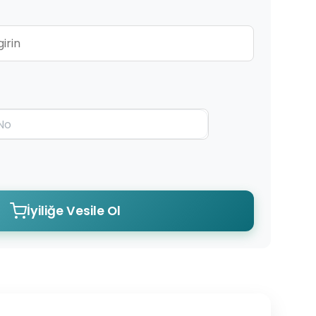
İyiliğe Vesile Ol