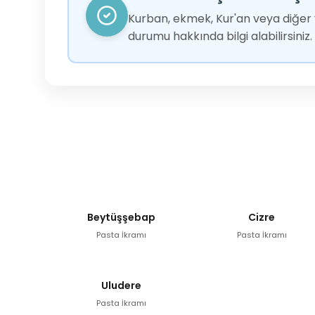
Kurban, ekmek, Kur'an veya diğer y
durumu hakkında bilgi alabilirsiniz.
Beytüşşebap
Cizre
Pasta İkramı
Pasta İkramı
Uludere
Pasta İkramı