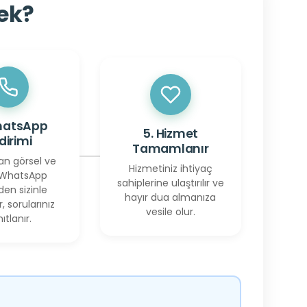
cek?
hatsApp
5. Hizmet
ldirimi
Tamamlanır
an görsel ve
Hizmetiniz ihtiyaç
 WhatsApp
sahiplerine ulaştırılır ve
den sizinle
hayır dua almanıza
r, sorularınız
vesile olur.
ıtlanır.