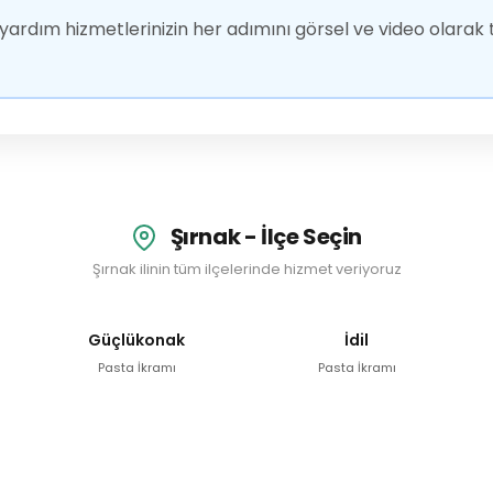
ardım hizmetlerinizin her adımını görsel ve video olarak t
Şırnak - İlçe Seçin
Şırnak ilinin tüm ilçelerinde hizmet veriyoruz
Güçlükonak
İdil
Pasta İkramı
Pasta İkramı