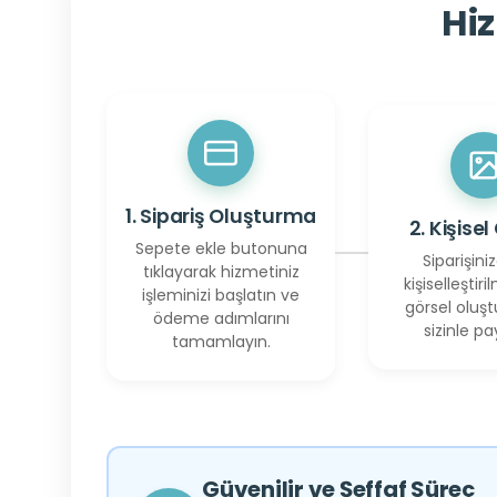
Hiz
1. Sipariş Oluşturma
2. Kişisel
Sepete ekle butonuna
Siparişiniz
tıklayarak hizmetiniz
kişiselleştiril
işleminizi başlatın ve
görsel oluşt
ödeme adımlarını
sizinle pay
tamamlayın.
Güvenilir ve Şeffaf Süreç