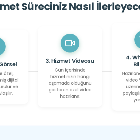
met Süreciniz Nasıl İlerleye
4. W
3. Hizmet Videosu
 Görsel
Bi
Gün içerisinde
e özel,
Hazırlan
hizmetinizin hangi
miş dijital
video
aşamada olduğunu
urulur ve
üzerin
gösteren özel video
laşılır.
paylaşılı
hazırlanır.
yan