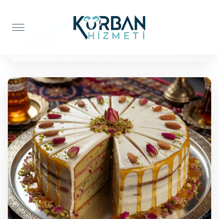
Anasayfa
Pasta İkramı
50 Kişilik