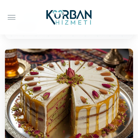
Anasayfa
Pasta İkramı
50 Kişilik