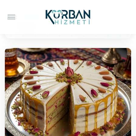
Anasayfa
Pasta İkramı
50 Kişilik