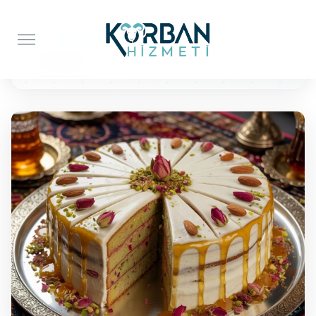
Anasayfa
Pasta İkramı
50 Kişilik