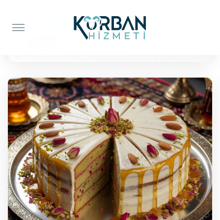
Anasayfa
Pasta İkramı
50 Kişilik