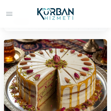
Anasayfa
Pasta İkramı
50 Kişilik