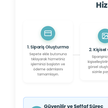
Hiz
1. Sipariş Oluşturma
2. Kişisel
Sepete ekle butonuna
Siparişiniz
tıklayarak hizmetiniz
kişiselleştiril
işleminizi başlatın ve
görsel oluşt
ödeme adımlarını
sizinle pay
tamamlayın.
Güvenilir ve Şeffaf Süreç