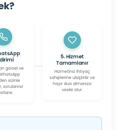
cek?
hatsApp
5. Hizmet
ldirimi
Tamamlanır
an görsel ve
Hizmetiniz ihtiyaç
 WhatsApp
sahiplerine ulaştırılır ve
den sizinle
hayır dua almanıza
r, sorularınız
vesile olur.
ıtlanır.