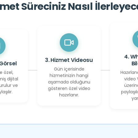
met Süreciniz Nasıl İlerleye
4. W
3. Hizmet Videosu
 Görsel
Bi
Gün içerisinde
e özel,
Hazırlan
hizmetinizin hangi
miş dijital
video
aşamada olduğunu
urulur ve
üzerin
gösteren özel video
laşılır.
paylaşılı
hazırlanır.
yan