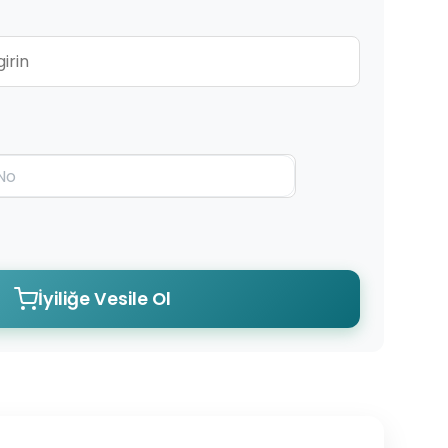
İyiliğe Vesile Ol