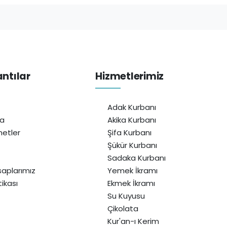
antılar
Hizmetlerimiz
Adak Kurbanı
da
Akika Kurbanı
etler
Şifa Kurbanı
Şükür Kurbanı
Sadaka Kurbanı
aplarımız
Yemek İkramı
itikası
Ekmek İkramı
Su Kuyusu
Çikolata
Kur'an-ı Kerim