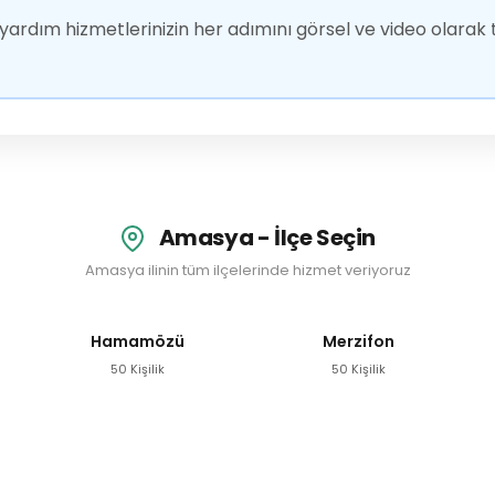
ardım hizmetlerinizin her adımını görsel ve video olarak t
Amasya - İlçe Seçin
Amasya ilinin tüm ilçelerinde hizmet veriyoruz
Hamamözü
Merzifon
50 Kişilik
50 Kişilik