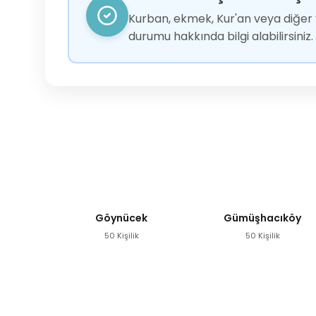
Kurban, ekmek, Kur'an veya diğer y
durumu hakkında bilgi alabilirsiniz.
Göynücek
Gümüşhacıköy
50 Kişilik
50 Kişilik