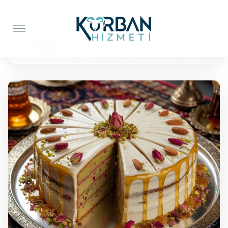
Anasayfa
Pasta İkramı
25 Kişilik