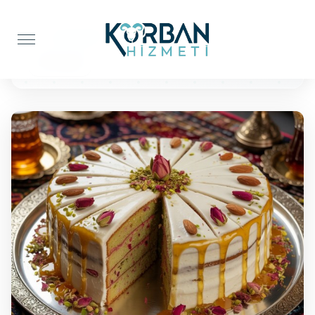
Anasayfa
Pasta İkramı
25 Kişilik