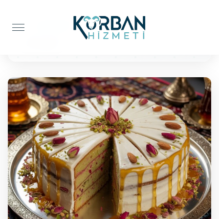
Anasayfa
Pasta İkramı
25 Kişilik