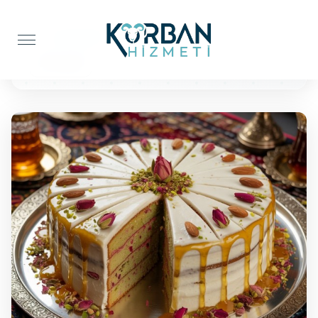
Anasayfa
Pasta İkramı
25 Kişilik