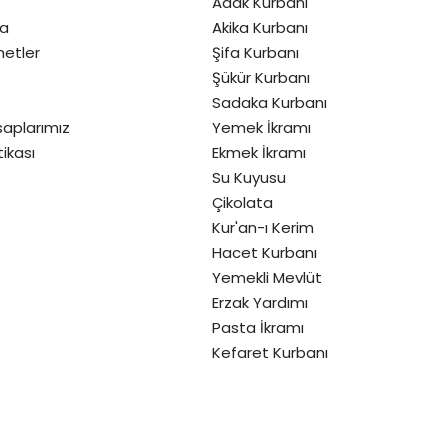
Adak Kurbanı
da
Akika Kurbanı
etler
Şifa Kurbanı
Şükür Kurbanı
Sadaka Kurbanı
aplarımız
Yemek İkramı
itikası
Ekmek İkramı
Su Kuyusu
Çikolata
Kur'an-ı Kerim
Hacet Kurbanı
Yemekli Mevlüt
Erzak Yardımı
Pasta İkramı
Kefaret Kurbanı