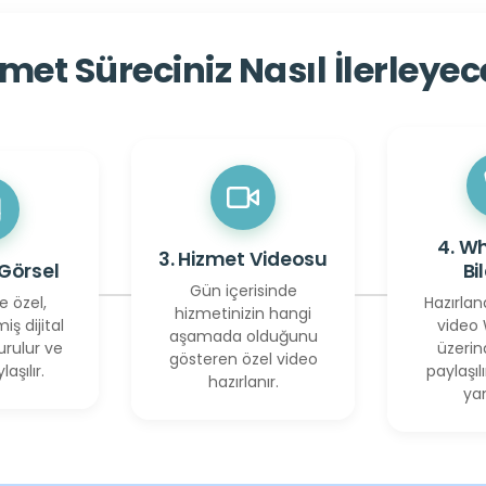
met Süreciniz Nasıl İlerleye
4. W
3. Hizmet Videosu
 Görsel
Bi
Gün içerisinde
e özel,
Hazırlan
hizmetinizin hangi
miş dijital
video
aşamada olduğunu
urulur ve
üzerin
gösteren özel video
laşılır.
paylaşılı
hazırlanır.
yan