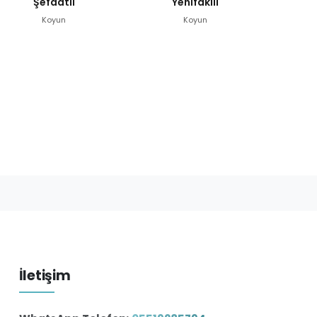
Şefaatli
Yenifakılı
Koyun
Koyun
İletişim