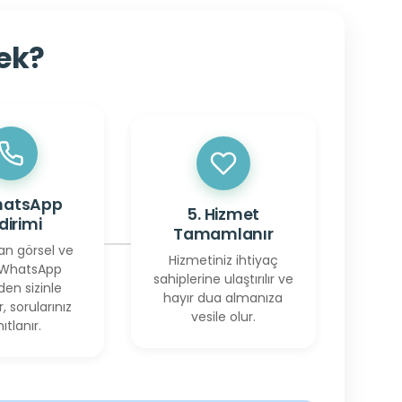
cek?
hatsApp
5. Hizmet
ldirimi
Tamamlanır
an görsel ve
Hizmetiniz ihtiyaç
 WhatsApp
sahiplerine ulaştırılır ve
den sizinle
hayır dua almanıza
r, sorularınız
vesile olur.
ıtlanır.