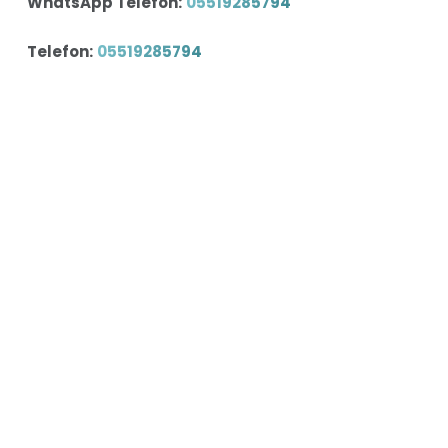
WhatsApp Telefon:
05519285794
Telefon:
05519285794