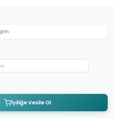
İyiliğe Vesile Ol