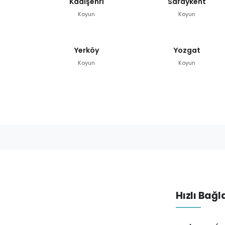
Kadışehri
Saraykent
Koyun
Koyun
Yerköy
Yozgat
Koyun
Koyun
Hızlı Bağl