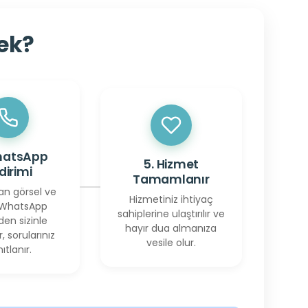
cek?
hatsApp
5. Hizmet
ldirimi
Tamamlanır
an görsel ve
Hizmetiniz ihtiyaç
 WhatsApp
sahiplerine ulaştırılır ve
den sizinle
hayır dua almanıza
r, sorularınız
vesile olur.
ıtlanır.