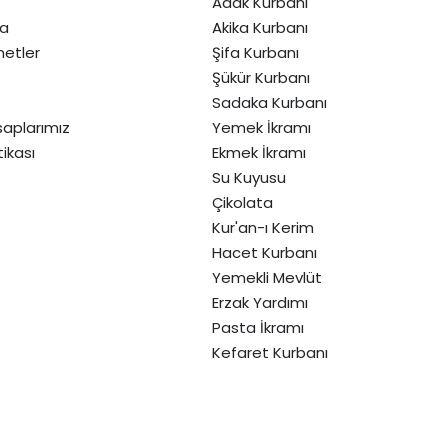
Adak Kurbanı
da
Akika Kurbanı
etler
Şifa Kurbanı
Şükür Kurbanı
Sadaka Kurbanı
aplarımız
Yemek İkramı
itikası
Ekmek İkramı
Su Kuyusu
Çikolata
Kur'an-ı Kerim
Hacet Kurbanı
Yemekli Mevlüt
Erzak Yardımı
Pasta İkramı
Kefaret Kurbanı