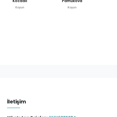
Kocaali
Pamukova
Koyun
Koyun
İletişim