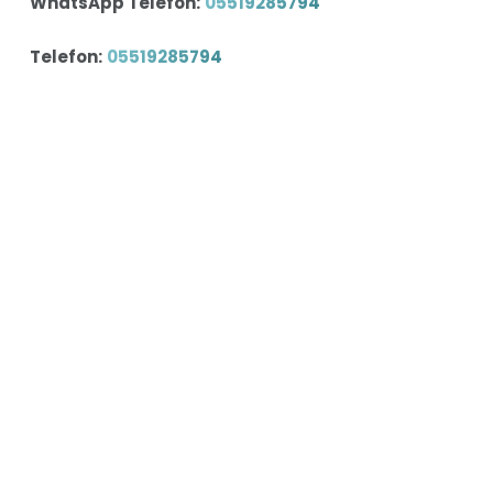
WhatsApp Telefon:
05519285794
Telefon:
05519285794