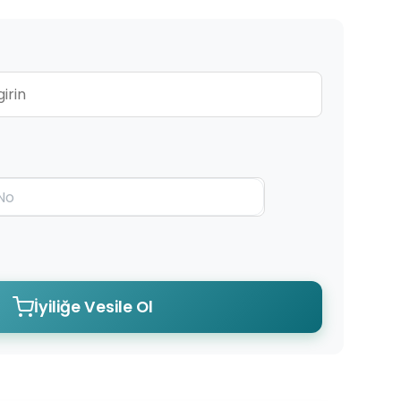
İyiliğe Vesile Ol