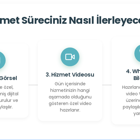
met Süreciniz Nasıl İlerleye
4. W
3. Hizmet Videosu
 Görsel
Bi
Gün içerisinde
e özel,
Hazırlan
hizmetinizin hangi
miş dijital
video
aşamada olduğunu
urulur ve
üzerin
gösteren özel video
laşılır.
paylaşılı
hazırlanır.
yan