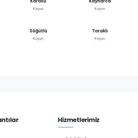
Karasu
Kaynarca
Koyun
Koyun
Söğütlü
Taraklı
Koyun
Koyun
antılar
Hizmetlerimiz