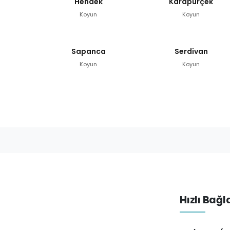
Hendek
Karapürçek
Koyun
Koyun
Sapanca
Serdivan
Koyun
Koyun
Hızlı Bağl