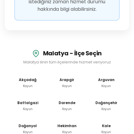
istediğiniz zaman hizmet durumu
hakkında bilgi alabilirsiniz.
Malatya - İlçe Seçin
Malatya ilinin tüm ilçelerinde hizmet veriyoruz
Akçadağ
Arapgir
Arguvan
Koyun
Koyun
Koyun
Battalgazi
Darende
Doğanşehir
Koyun
Koyun
Koyun
Doğanyol
Hekimhan
Kale
Koyun
Koyun
Koyun