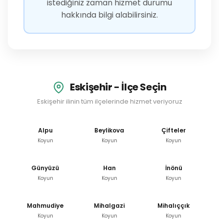
istediğiniz zaman hizmet durumu
hakkında bilgi alabilirsiniz.
Eskişehir - İlçe Seçin
Eskişehir ilinin tüm ilçelerinde hizmet veriyoruz
Alpu
Beylikova
Çifteler
Koyun
Koyun
Koyun
Günyüzü
Han
İnönü
Koyun
Koyun
Koyun
Mahmudiye
Mihalgazi
Mihalıççık
Koyun
Koyun
Koyun