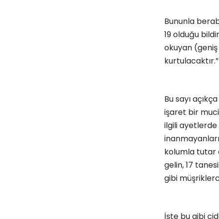
Bununla berabe
19 olduğu bildi
okuyan (geniş
kurtulacaktır.” 
Bu sayı açıkç
işaret bir muc
ilgili ayetle
inanmayanların
kolumla tutar 
gelin, 17 tane
gibi müşrikler
İşte bu gibi c