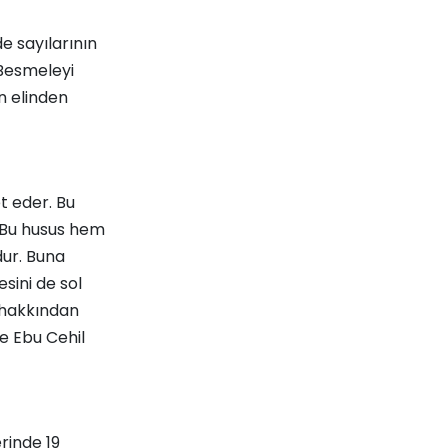
e sayılarının
i Besmeleyi
n elinden
t eder. Bu
. Bu husus hem
dur. Buna
sini de sol
n hakkından
ve Ebu Cehil
rinde 19