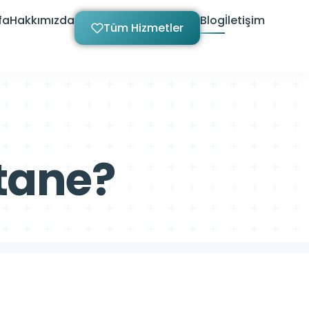
fa
Hakkımızda
Blog
İletişim
Tüm Hizmetler
 tane?