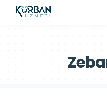
>
>
Zeban