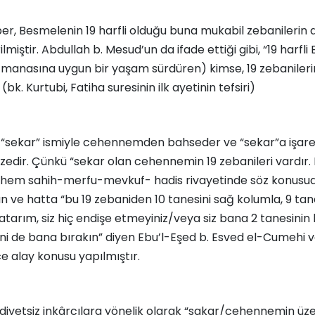
r, Besmelenin 19 harfli olduğu buna mukabil zebanilerin d
rilmiştir. Abdullah b. Mesud’un da ifade ettiği gibi, “19 harfl
 manasına uygun bir yaşam sürdüren) kimse, 19 zebanileri
(bk. Kurtubi, Fatiha suresinin ilk ayetinin tefsiri)
a “sekar” ismiyle cehennemden bahseder ve “sekar”a işare
izedir. Çünkü “sekar olan cehennemin 19 zebanileri vardır
rde hem sahih-merfu-mevkuf- hadis rivayetinde söz konusu
 ve hatta “bu 19 zebaniden 10 tanesini sağ kolumla, 9 tane
atarım, siz hiç endişe etmeyiniz/veya siz bana 2 tanesini
sini de bana bırakın” diyen Ebu’l-Eşed b. Esved el-Cumehi 
ce alay konusu yapılmıştır.
iddiyetsiz inkârcılara yönelik olarak “sakar/cehennemin üze