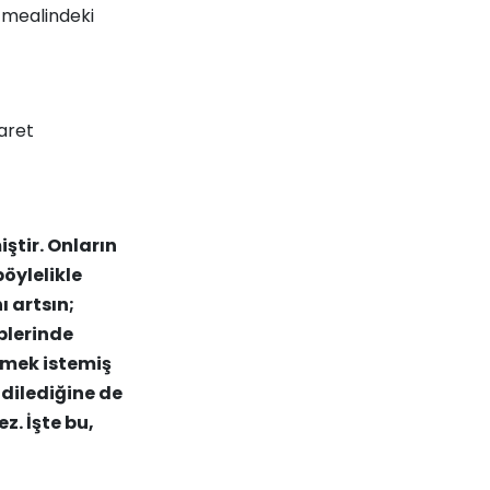
mealindeki
şaret
ştir. Onların
böylelikle
ı artsın;
plerinde
demek istemiş
, dilediğine de
z. İşte bu,