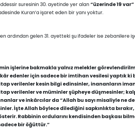
ddessir suresinin 30. ayetinde yer alan
“üzerinde 19 var”
fadesinde Kuran’a işaret eden bir yanı yoktur.
n ardından gelen 31. ayetteki şu ifadeler ise zebanilere i
in işlerine bakmakla yalnız melekler görevlendirilmi
nkâr edenler için sadece bir imtihan vesilesi yaptık ki 
itap verilenler kesin bilgi edinsinler, inananların iman
itap verilenler ve müminler şüpheye düşmesinler; kal
nanlar ve inkârcılar da “Allah bu sayı misaliyle ne 
inler. İşte Allah böylece dilediğini sapkınlıkta bırakır
sterir. Rabbinin ordularını kendisinden başkası bilme
 sadece bir öğüttür.”