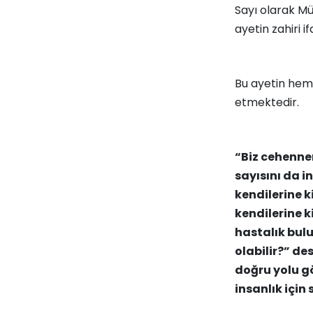
Sayı olarak Mü
ayetin zahiri i
Bu ayetin heme
etmektedir.
“Biz cehennem
sayısını da i
kendilerine k
kendilerine k
hastalık bulu
olabilir?” des
doğru yolu gö
insanlık için