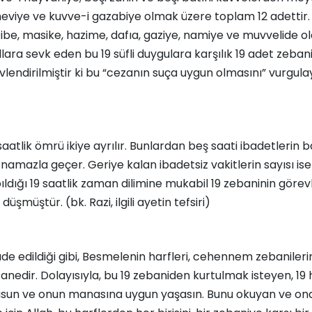
eviye ve kuvve-i gazabiye olmak üzere toplam 12 adettir.
azibe, masike, hazime, dafıa, gaziye, namiye ve muvvelide ol
llara sevk eden bu 19 süfli duygulara karşılık 19 adet zeban
lendirilmiştir ki bu “cezanın suça uygun olmasını” vurgul
aatlik ömrü ikiye ayrılır. Bunlardan beş saati ibadetlerin b
namazla geçer. Geriye kalan ibadetsiz vakitlerin sayısı ise 
pıldığı 19 saatlik zaman dilimine mukabil 19 zebaninin görev
üşmüştür. (bk. Razi, ilgili ayetin tefsiri)
de edildiği gibi, Besmelenin harfleri, cehennem zebanilerin
anedir. Dolayısıyla, bu 19 zebaniden kurtulmak isteyen, 19 h
sun ve onun manasına uygun yaşasın. Bunu okuyan ve on