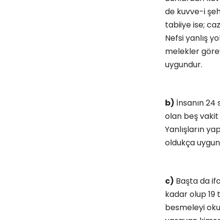
de kuvve-i şeh
tabiiye ise; c
Nefsi yanlış yo
melekler görev
uygundur.
b)
İnsanın 24 s
olan beş vakit 
Yanlışların ya
oldukça uygun d
c)
Başta da ifa
kadar olup 19 t
besmeleyi oku