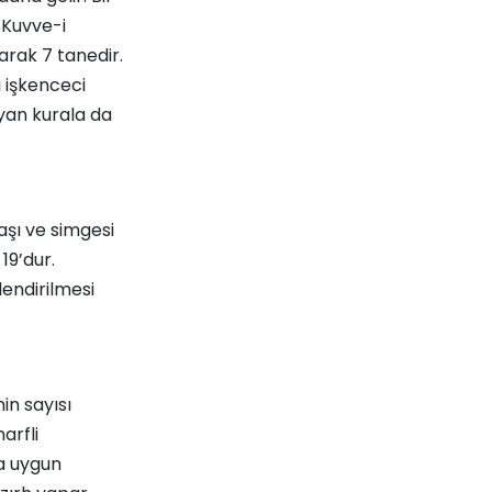
 Kuvve-i
arak 7 tanedir.
i işkenceci
ayan kurala da
aşı ve simgesi
19’dur.
lendirilmesi
in sayısı
arfli
a uygun