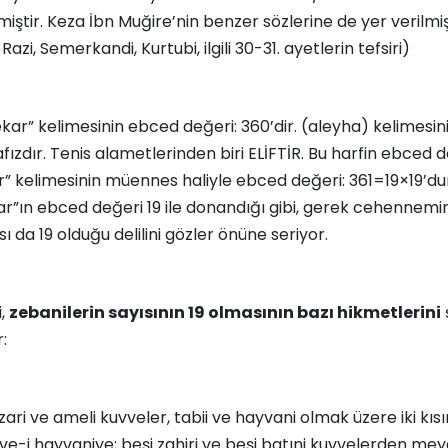
lmiştir. Keza İbn Muğire’nin benzer sözlerine de yer verilmişt
 Razi, Semerkandi, Kurtubi, ilgili 30-31. ayetlerin tefsiri)
ar” kelimesinin ebced değeri: 360’dir. (aleyha) kelimesin
ızdır. Tenis alametlerinden biri ELİFTİR. Bu harfin ebced değ
” kelimesinin müennes haliyle ebced değeri: 361=19×19’du
kar”ın ebced değeri 19 ile donandığı gibi, gerek cehennemi
sı da 19 olduğu delilini gözler önüne seriyor.
i,
zebanilerin sayısının 19 olmasının bazı hikmetlerini
:
ri ve ameli kuvveler, tabii ve hayvani olmak üzere iki kısı
e-i hayvaniye; beşi zahiri ve beşi batıni kuvvelerden meyd