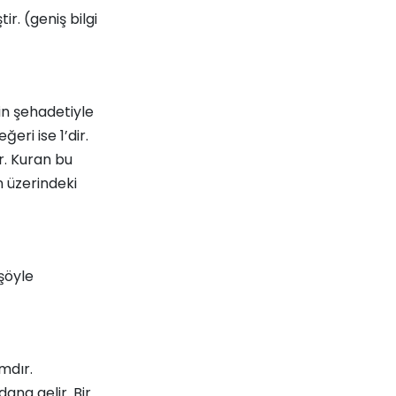
ir. (geniş bilgi
in şehadetiyle
eri ise 1’dir.
r. Kuran bu
n üzerindeki
şöyle
mdır.
ana gelir. Bir