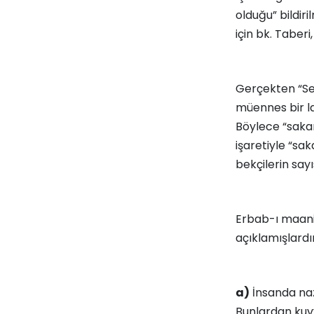
olduğu” bildiri
için bk. Taberi,
Gerçekten “Sek
müennes bir laf
Böylece “sakar
işaretiyle “sa
bekçilerin sayı
Erbab-ı maan
açıklamışlardır
a)
İnsanda naza
Bunlardan kuvv