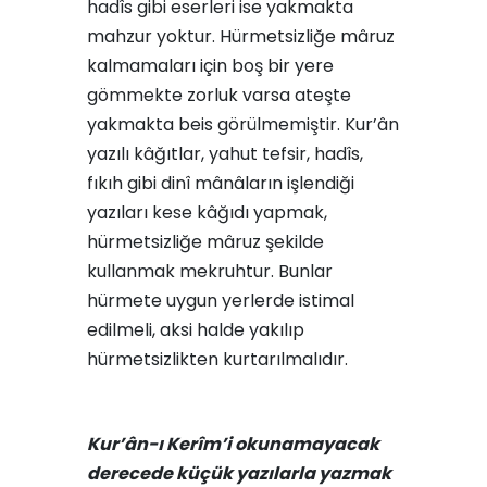
hadîs gibi eserleri ise yakmakta
mahzur yoktur. Hürmetsizliğe mâruz
kalmamaları için boş bir yere
gömmekte zorluk varsa ateşte
yakmakta beis görülmemiştir. Kur’ân
yazılı kâğıtlar, yahut tefsir, hadîs,
fıkıh gibi dinî mânâların işlendiği
yazıları kese kâğıdı yapmak,
hürmetsizliğe mâruz şekilde
kullanmak mekruhtur. Bunlar
hürmete uygun yerlerde istimal
edilmeli, aksi halde yakılıp
hürmetsizlikten kurtarılmalıdır.
Kur’ân-ı Kerîm’i okunamayacak
derecede küçük yazılarla yazmak