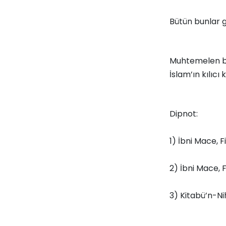
Bütün bunlar gö
Muhtemelen bu 
İslam’ın kılıcı
Dipnot:
1) İbni Mace, F
2) İbni Mace, F
3) Kitabü’n-Nih