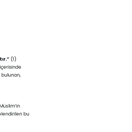
ır.”
(1)
içerisinde
 bulunan,
Müslim’in
elendirilen bu