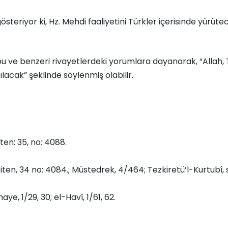
steriyor ki, Hz. Mehdi faaliyetini Türkler içerisinde yürütec
ve benzeri rivayetlerdeki yorumlara dayanarak, “Allah, T
 kılacak” şeklinde söylenmiş olabilir.
iten: 35, no: 4088.
iten, 34 no: 4084.; Müstedrek, 4/464; Tezkiretü’l-Kurtubî, s
aye, 1/29, 30; el-Havî, 1/61, 62.