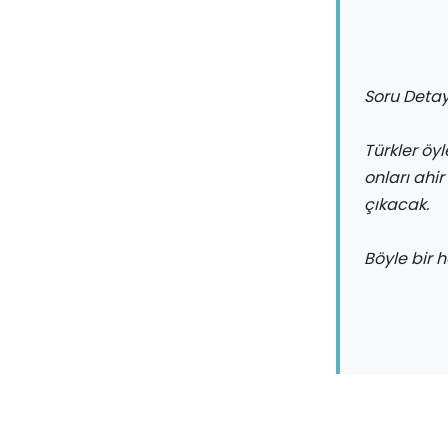
Soru Detay
Türkler öyle
onları ahi
çıkacak.
Böyle bir 