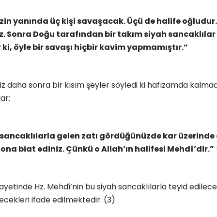
zin yanında üç kişi savaşacak. Üçü de halife oğludur.
. Sonra Doğu tarafından bir takım siyah sancaklılar b
r ki, öyle bir savaşı hiçbir kavim yapmamıştır.”
 daha sonra bir kısım şeyler söyledi ki hafızamda kalma
ar:
h sancaklılarla gelen zatı gördüğünüzde kar üzerind
 ona biat ediniz. Çünkü o Allah’ın halifesi Mehdî’dir.”
ivayetinde Hz. Mehdî’nin bu siyah sancaklılarla teyid edilece
ekleri ifade edilmektedir. (3)