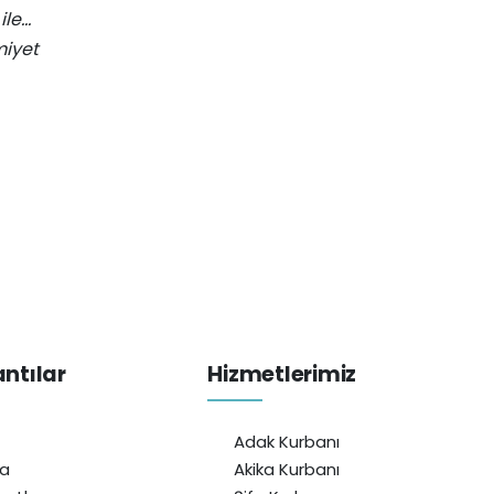
ile…
miyet
antılar
Hizmetlerimiz
Adak Kurbanı
da
Akika Kurbanı