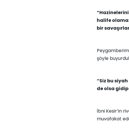
“Hazinelerini
halife olamaz
bir savaşırla
Peygamberimiz
şöyle buyurdul
“Siz bu siya
de olsa gidip
İbni Kesir’in r
muvafakat edec