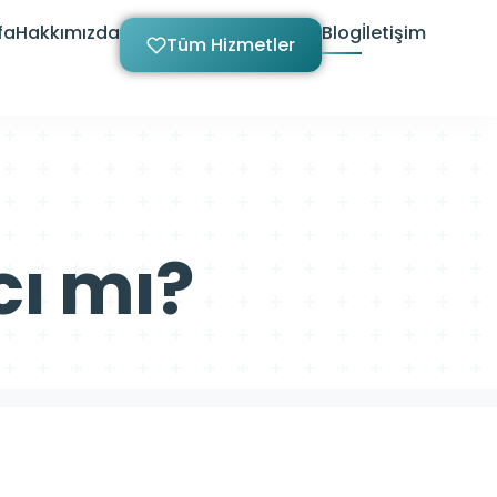
fa
Hakkımızda
Blog
İletişim
Tüm Hizmetler
cı mı?