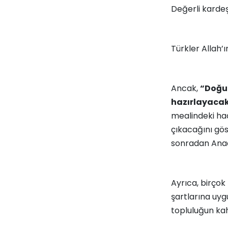
Değerli kardeş
Türkler Allah’ı
Ancak,
“Doğu
hazırlayacak
mealindeki had
çıkacağını gö
sonradan Anado
Ayrıca, birçok
şartlarına uygu
topluluğun kah