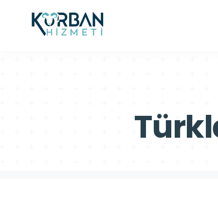
>
>
Türkl