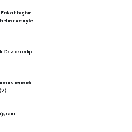
 Fakat hiçbiri
elirir ve öyle
dı. Devam edip
e emekleyerek
(2)
ği, ona