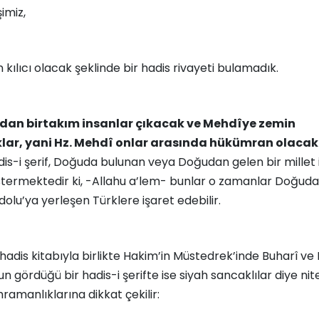
imiz,
n kılıcı olacak şeklinde bir hadis rivayeti bulamadık.
dan birtakım insanlar çıkacak ve Mehdîye zemin
lar, yani Hz. Mehdî onlar arasında hükümran olacakt
is-i şerif, Doğuda bulunan veya Doğudan gelen bir millet 
stermektedir ki, -Allahu a’lem- bunlar o zamanlar Doğuda
lu’ya yerleşen Türklere işaret edebilir.
 hadis kitabıyla birlikte Hakim’in Müstedrek’inde Buharî ve 
n gördüğü bir hadis-i şerifte ise siyah sancaklılar diye nit
ramanlıklarına dikkat çekilir: