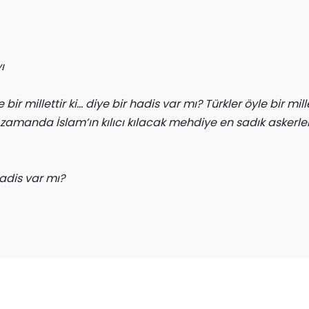
ı
 bir millettir ki… diye bir hadis var mı? Türkler öyle bir mille
r zamanda İslam’ın kılıcı kılacak mehdiye en sadık askerl
hadis var mı?