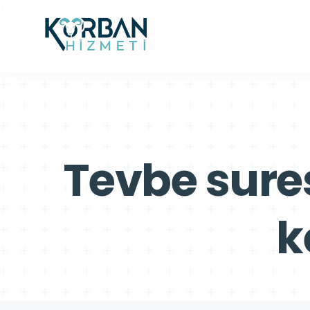
>
>
Tevbe sures
k