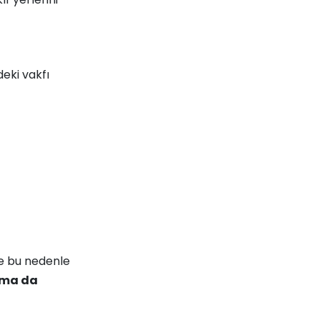
eki vakfı
e bu nedenle
ama da