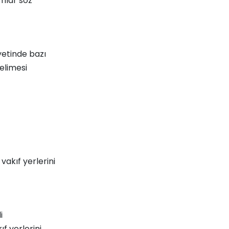
ımlar söz
etinde bazı
elimesi
 vakıf yerlerini
i
f yerlerini