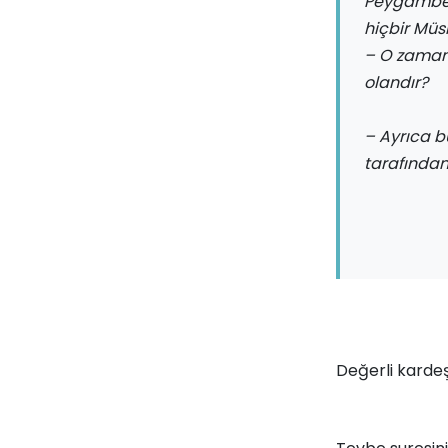
Peygamber 
hiçbir Müs
– O zaman
olandır?
– Ayrıca bu
tarafında
Değerli kardeş