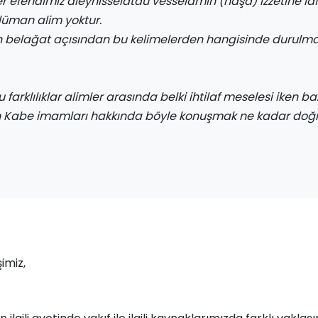
efendimiz aleyhisselataü vesselamın (haşa) İzzetine la
lüman alim yoktu
r.
 belağat açısından bu kelimelerden hangisinde durulma
 farklılıklar alimler arasında belki ihtilaf meselesi iken b
n Kabe imamları hakkında böyle konuşmak ne kadar doğ
imiz,