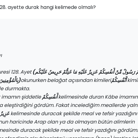
128. ayette durak hangi kelimede olmalı?
ı
resi 128. Ayet
(لَقَدْ جَاءَكُمْ رَسُولٌ مِّنْ أَنفُسِكُمْ عَزِيزٌ عَلَيْهِ مَا عَنِتُّمْ حَرِيصٌ عَلَيْكُم
بِالْمُؤْمِنِينَ رَءُوفٌ رَّحِيمٌ)
okunurken belağat açısından kimileri
أَنْفُسِكُمْ
kimi
de durmakta.
r imamın şiddetle
أَنفُسِكُمْ
kelimesinde duran Kâbe imamın
a eleştirdiğini gördüm. Fakat incelediğim meallerde yaln
عَزِيزٌ
kelimesinde duracak şekilde meal ve tefsir yazdığını
un haricinde Arap olan ya da olmayan bütün alimlerin
mesinde duracak şekilde meal ve tefsir yazdığını gördüm.