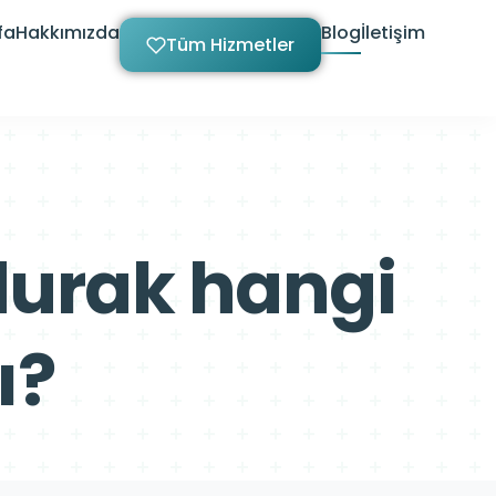
fa
Hakkımızda
Blog
İletişim
Tüm Hizmetler
 durak hangi
ı?