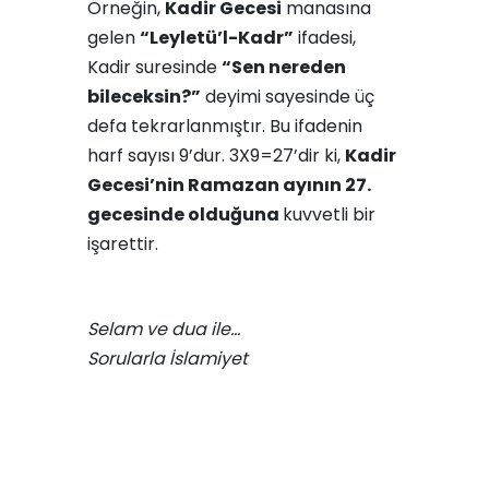
Örneğin,
Kadir Gecesi
manasına
gelen
“Leyletü’l-Kadr”
ifadesi,
Kadir suresinde
“Sen nereden
bileceksin?”
deyimi sayesinde üç
defa tekrarlanmıştır. Bu ifadenin
harf sayısı 9’dur. 3X9=27’dir ki,
Kadir
Gecesi’nin Ramazan ayının 27.
gecesinde olduğuna
kuvvetli bir
işarettir.
Selam ve dua ile…
Sorularla İslamiyet