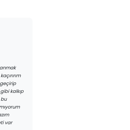
Uyanmak
kaçırırım
geçirip
gibi kalkıp
 bu
kmıyorum
azım
ti var