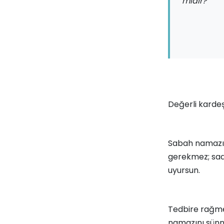
mıdır?
Değerli kardeş
Sabah namazın
gerekmez; saat
uyursun.
Tedbire rağme
namazını sünne