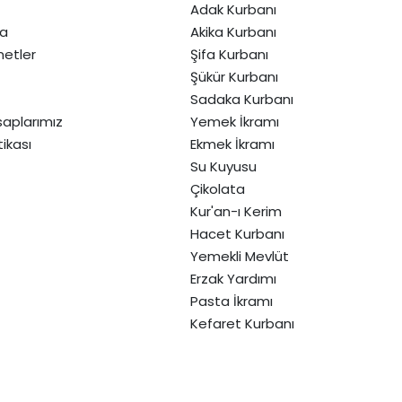
Adak Kurbanı
da
Akika Kurbanı
etler
Şifa Kurbanı
Şükür Kurbanı
Sadaka Kurbanı
aplarımız
Yemek İkramı
itikası
Ekmek İkramı
Su Kuyusu
Çikolata
Kur'an-ı Kerim
Hacet Kurbanı
Yemekli Mevlüt
Erzak Yardımı
Pasta İkramı
Kefaret Kurbanı