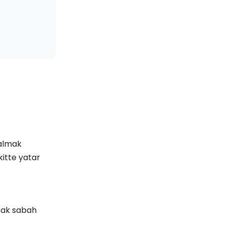
kalmak
itte yatar
rak sabah