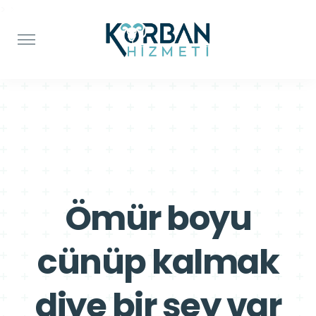
>
>
Ömür boyu
cünüp kalmak
diye bir şey var