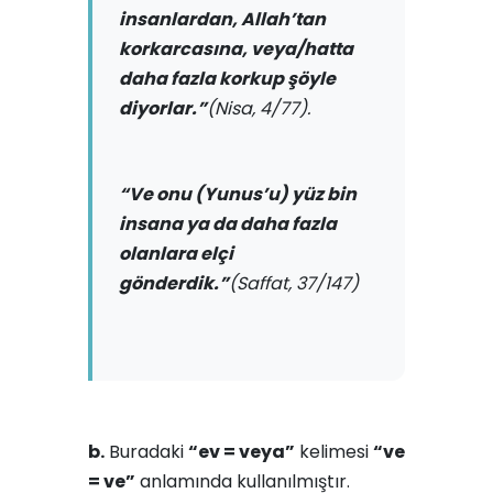
insanlardan, Allah’tan
korkarcasına, veya/hatta
daha fazla korkup şöyle
diyorlar.”
(Nisa, 4/77).
“Ve onu (Yunus’u) yüz bin
insana ya da daha fazla
olanlara elçi
gönderdik.”
(Saffat, 37/147)
b.
Buradaki
“ev = veya”
kelimesi
“ve
= ve”
anlamında kullanılmıştır.