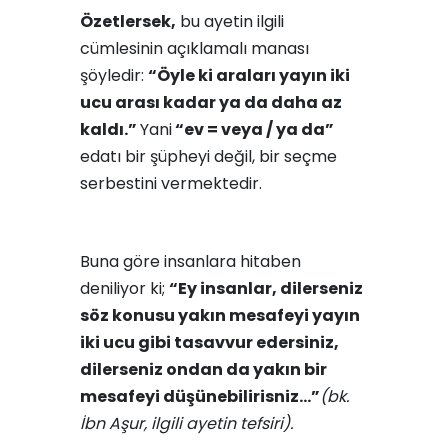
Özetlersek,
bu ayetin ilgili
cümlesinin açıklamalı manası
şöyledir:
“Öyle ki araları yayın iki
ucu arası kadar ya da daha az
kaldı.”
Yani
“ev = veya / ya da”
edatı bir şüpheyi değil, bir seçme
serbestini vermektedir.
Buna göre insanlara hitaben
deniliyor ki;
“Ey insanlar, dilerseniz
söz konusu yakın mesafeyi yayın
iki ucu gibi tasavvur edersiniz,
dilerseniz ondan da yakın bir
mesafeyi düşünebilirisniz…”
(bk.
İbn Aşur, ilgili ayetin tefsiri).