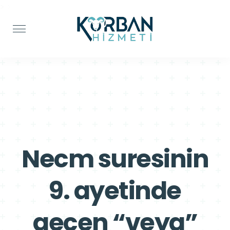
>
>
Necm suresinin
9. ayetinde
geçen “veya”