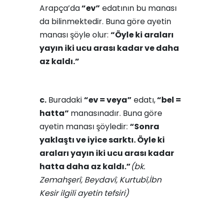
Arapça’da
“ev”
edatının bu manası
da bilinmektedir. Buna göre ayetin
manası şöyle olur:
“Öyle ki araları
yayın iki ucu arası kadar ve daha
az kaldı.”
c.
Buradaki
“ev = veya”
edatı,
“bel =
hatta”
manasınadır. Buna göre
ayetin manası şöyledir:
“Sonra
yaklaştı ve iyice sarktı. Öyle ki
araları yayın iki ucu arası kadar
hatta daha az kaldı.”
(bk.
Zemahşerî, Beydavî, Kurtubî,İbn
Kesir ilgili ayetin tefsiri)