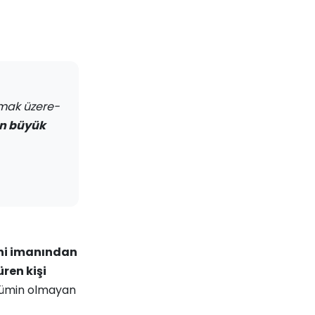
mak üzere-
in büyük
i imanından
üren kişi
mümin olmayan