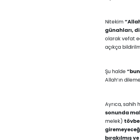
Nitekim
“Alla
günahları, d
olarak vefat e
açıkça bildirilm
Şu halde
“bun
Allah’ın dileme
Ayrıca, sahih h
sonunda makt
melek)
tövbes
giremeyeceğin
bırakılmış v