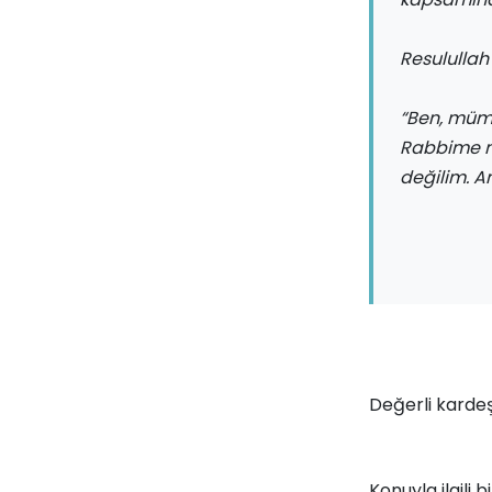
Resulullah 
“Ben, mümi
Rabbime m
değilim. A
Değerli kardeş
Konuyla ilgili b