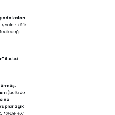
ışında kalan
, yalnız kâfir
fedileceği
r”
ifadesi
ldürmüş,
akem
(belki de
asına
 kaplar açık
m, Tövbe 46)