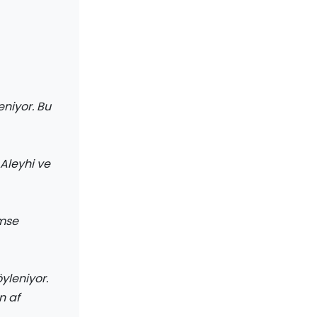
eniyor. Bu
Aleyhi ve
imse
yleniyor.
n af