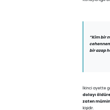
“Kim bir 
cehennemd
bir azap h
İkinci ayette 
dolayı öldür
zaten mümin 
kişidir.