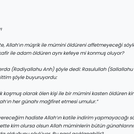
ı
ste, Allah’ın müşrik ile mümini öldüreni affetmeyeceği söyl
fir ile adam öldüren aynı kefeye mi konmuş oluyor?
rda (Radiyallahu Anh) şöyle dedi: Rasulullah (Sallallahu 
şittim şöyle buyuruyordu:
irk koşmuş olarak ölen kişi ile bir mümini kasten öldüren k
lah’ın her günahı mağfiret etmesi umulur.”
 vereceğim hadiste Allah’ın katile indirim yapmayacağı sö
ette kim olursa olsun Allah müminlerin bütün günahlarını
 olduğunu söylüyor. Bu nasıl açıklanabilir?