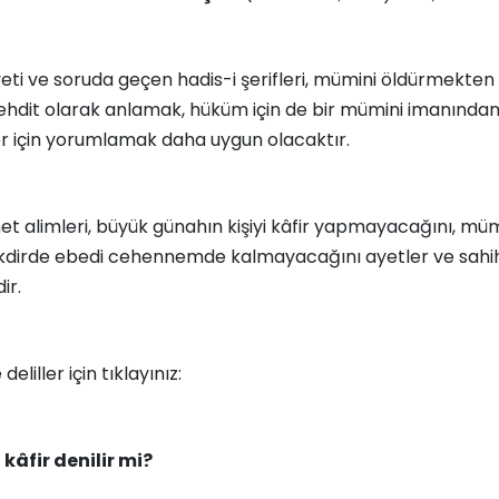
 ayeti ve soruda geçen hadis-i şerifleri, mümini öldürmekte
tehdit olarak anlamak, hüküm için de bir mümini imanından
er için yorumlamak daha uygun olacaktır.
et alimleri, büyük günahın kişiyi kâfir yapmayacağını, mü
takdirde ebedi cehennemde kalmayacağını ayetler ve sahih
ir.
deliller için tıklayınız:
âfir denilir mi?