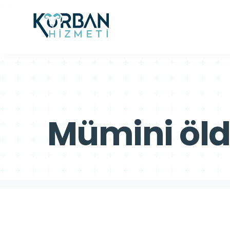
>
>
Mümini öldü