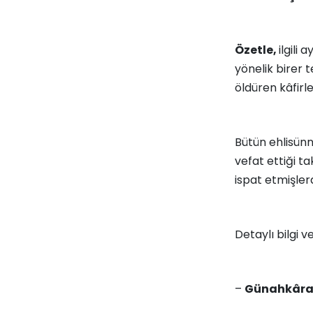
Özetle,
ilgili
yönelik birer 
öldüren kâfirl
Bütün ehlisünn
vefat ettiği 
ispat etmişlerd
Detaylı bilgi ve 
–
Günahkâra k