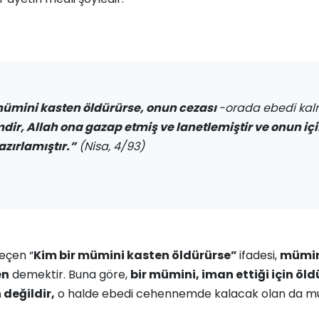
mümini kasten öldürürse, onun cezası
-orada ebedi kal
ir, Allah ona gazap etmiş ve lanetlemiştir ve onun iç
azırlamıştır.”
(Nisa, 4/93)
geçen “
Kim bir mümini kasten öldürürse”
ifadesi,
mümin
en
demektir. Buna göre,
bir mümini, iman ettiği için öld
değildir,
o halde ebedi cehennemde kalacak olan da 