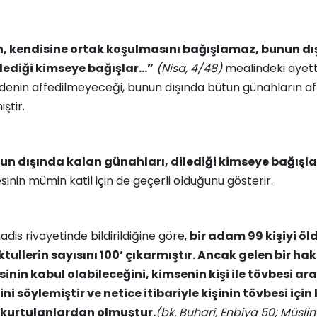
h, kendisine ortak koşulmasını bağışlamaz, bunun d
ilediği kimseye bağışlar…”
(Nisa, 4/48)
mealindeki ayette
denin affedilmeyeceği, bunun dışında bütün günahların af
iştir.
un dışında kalan günahları, dilediği kimseye bağışla
sinin mümin katil için de geçerli olduğunu gösterir.
adis rivayetinde bildirildiğine göre,
bir adam 99 kişiyi ö
ullerin sayısını 100’ çıkarmıştır. Ancak gelen bir h
inin kabul olabileceğini, kimsenin kişi ile tövbesi ar
i söylemiştir ve netice itibariyle kişinin tövbesi için
e kurtulanlardan olmuştur.
(bk. Buharî, Enbiya 50; Müsli