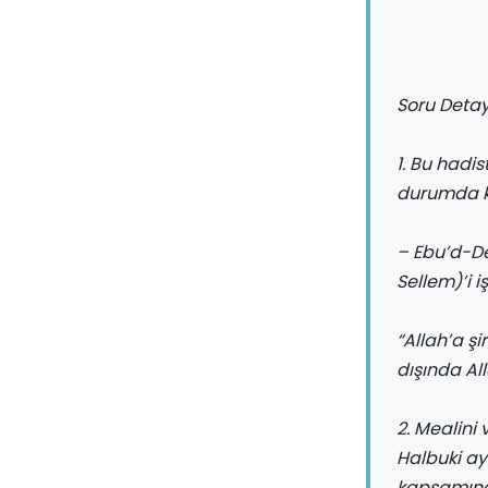
Soru Detay
1. Bu hadi
durumda ka
– Ebu’d-De
Sellem)’i i
“Allah’a ş
dışında Al
2. Mealini
Halbuki ay
kapsamında