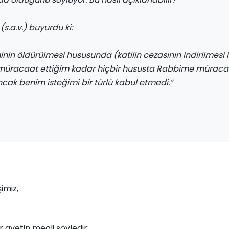
(s.a.v.) buyurdu ki:
nin öldürülmesi hususunda (katilin cezasının indirilmesi i
üracaat ettiğim kadar hiçbir hususta Rabbime müraca
ncak benim isteğimi bir türlü kabul etmedi.”
imiz,
ir ayetin meali şöyledir: