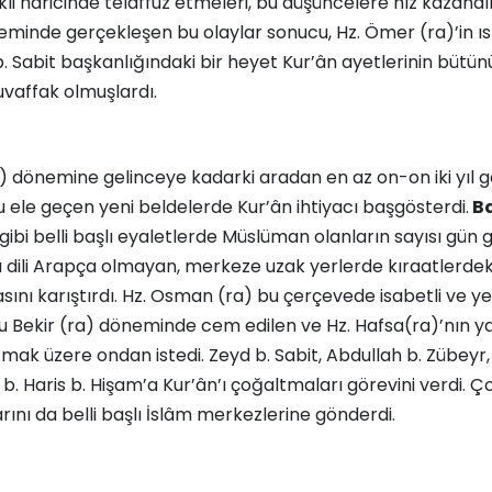
ekli haricinde telaffuz etmeleri, bu düşüncelere hız kazandır
eminde gerçekleşen bu olaylar sonucu, Hz. Ömer (ra)’in ısrar
. Sabit başkanlığındaki bir heyet Kur’ân ayetlerinin bütü
affak olmuşlardı.
 dönemine gelinceye kadarki aradan en az on-­on iki yıl ge
u ele geçen yeni beldelerde Kur’ân ihtiyacı başgösterdi.
Ba
gibi belli başlı eyaletlerde Müslüman olanların sayısı gün 
na dili Arapça olmayan, merkeze uzak yerlerde kıraatlerdeki 
asını karıştırdı. Hz. Osman (ra) bu çerçevede isabetli ve ye
bu Bekir (ra) döneminde cem edilen ve Hz. Hafsa(ra)’nın 
tmak üzere ondan istedi. Zeyd b. Sabit, Abdullah b. Zübeyr, 
 Haris b. Hişam’a Kur’ân’ı çoğaltmaları görevini verdi. Ç
rını da belli başlı İslâm merkezlerine gönderdi.