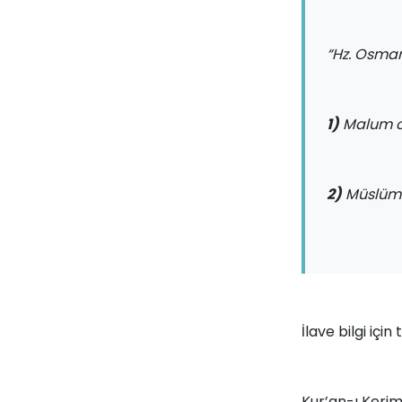
“Hz. Osman’
1)
Malum ol
2)
Müslüman
İlave bilgi için 
Kur’an-ı Kerim