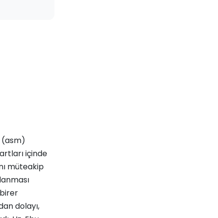
r (asm)
rtları içinde
ını müteakip
planması
 birer
dan dolayı,