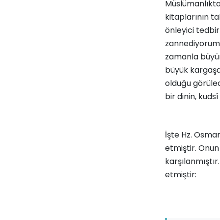
Müslümanlıktan
kitaplarının t
önleyici tedbi
zannediyorum i
zamanla büyür v
büyük kargaşal
olduğu görülec
bir dinin, kuds
İşte Hz. Osman
etmiştir. Onun
karşılanmıştır
etmiştir: