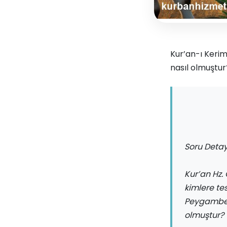
Kur’an-ı Kerim
nasıl olmuştur?
Soru Detay
Kur’an Hz.
kimlere te
Peygamber 
olmuştur?