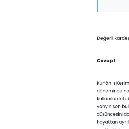
Değerli kardeş
Cevap 1:
Kur’ân­-ı Keri
döneminde nazi
kullanılan kit
vahyin son bul
düşüncesini doğ
hayattan ayrılm