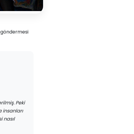
er göndermesi
lmiş. Peki
 insanları
 nasıl