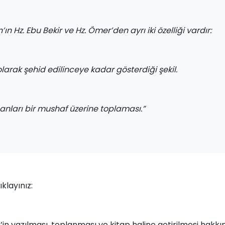
ın Hz. Ebu Bekir ve Hz. Ömer’den ayrı iki özelliği vardır:
arak şehid edilinceye kadar gösterdiği şekil.
ları bir mushaf üzerine toplaması.”
tıklayınız:
’in yazılması, toplanması ve kitap haline getirilmesi hakkı