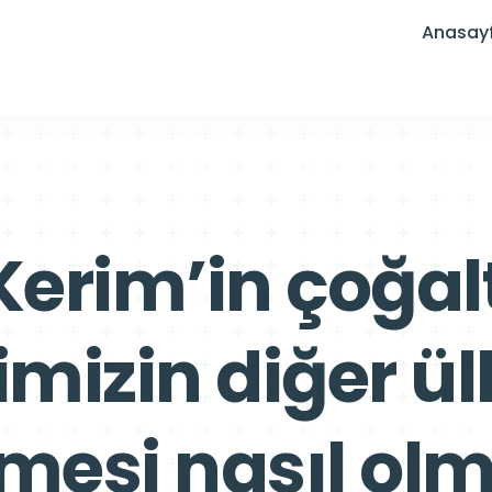
Anasay
Kerim’in çoğal
izin diğer ülke
esi nasıl olm