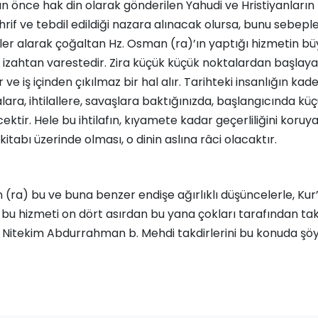
 önce hak din olarak gönderilen Yahudi ve Hristiyanların 
ahrif ve tebdil edildiği nazara alınacak olursa, bunu sebepl
rler alarak çoğaltan Hz. Osman (ra)’ın yaptığı hizmetin b
zahtan varestedir. Zira küçük küçük noktalardan başlayan 
e iş içinden çıkılmaz bir hal alır. Tarihteki insanlığın kade
ara, ihtilallere, savaşlara baktığınızda, başlangıcında küçü
ektir. Hele bu ihtilafın, kıyamete kadar geçerliliğini koruy
î kitabı üzerinde olması, o dinin aslına râci olacaktır.
 (ra) bu ve buna benzer endişe ağırlıklı düşüncelerle, Kur’
 bu hizmeti on dört asırdan bu yana çokları tarafından tak
. Nitekim Abdurrahman b. Mehdi takdirlerini bu konuda şöy