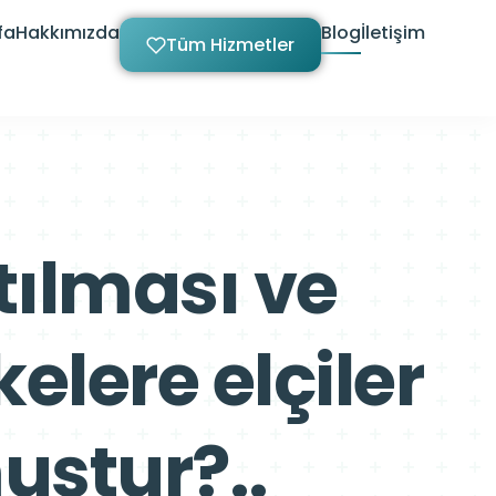
fa
Hakkımızda
Blog
İletişim
Tüm Hizmetler
tılması ve
lere elçiler
uştur?..