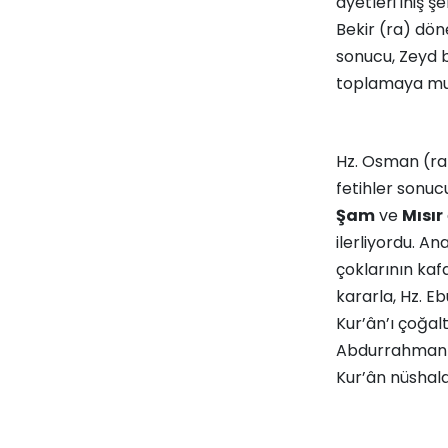
ayetleri iniş ş
Bekir (ra) dön
sonucu, Zeyd b
toplamaya muv
Hz. Osman (ra)
fetihler sonuc
Şam
ve
Mısır
ilerliyordu. A
çoklarının kaf
kararla, Hz. E
Kur’ân’ı çoğal
Abdurrahman b.
Kur’ân nüshala