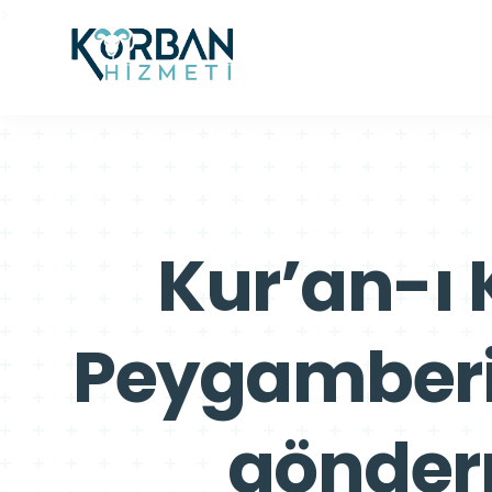
>
>
Kur’an-ı 
Peygamberim
gönderm