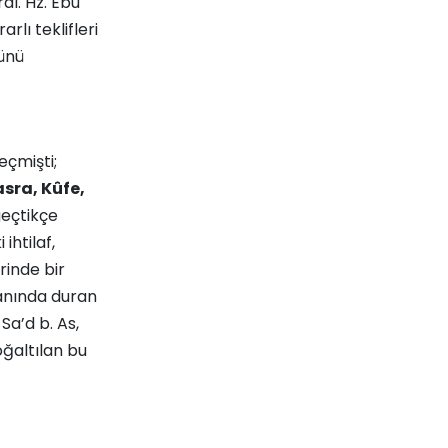
dı. Hz. Ebu
lı teklifleri
nünü
çmişti­;
sra, Kûfe,
geçtikçe
ihtilaf,
rinde bir
yanında duran
Sa’d b. As,
oğaltılan bu