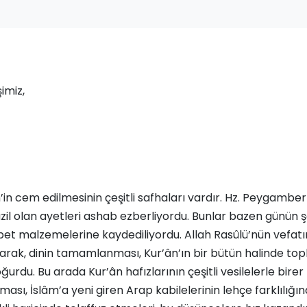
imiz,
m’in cem edilmesinin çeşitli safhaları vardır. Hz. Peygambe
l olan ayetleri ashab ezberliyordu. Bunlar bazen günün şa
abet malzemelerine kaydediliyordu. Allah Rasûlü’nün vefat
arak, dinin tamamlanması, Kur’ân’ın bir bütün halinde to
urdu. Bu arada Kur’ân hafızlarının çeşitli vesilelerle birer
ası, İslâm’a yeni giren Arap kabilelerinin lehçe farklılığın