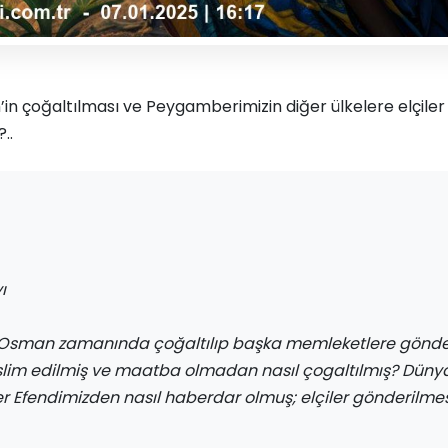
’in çoğaltılması ve Peygamberimizin diğer ülkelere elçil
..
ı
 Osman zamanında çoğaltılıp başka memleketlere gönderi
slim edilmiş ve maatba olmadan nasıl çogaltılmış? Dünya
Efendimizden nasıl haberdar olmuş; elçiler gönderilmesi