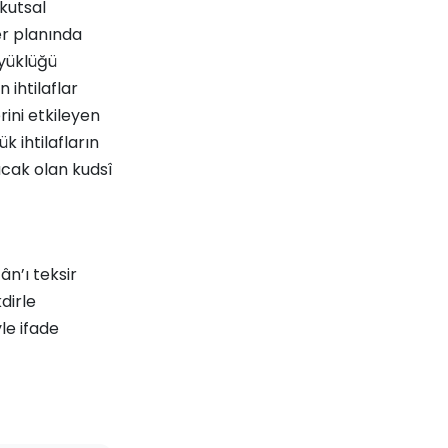
kutsal
er planında
üyüklüğü
ihtilaflar
rini etkileyen
k ihtilafların
acak olan kudsî
ân’ı teksir
dirle
le ifade