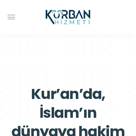
>
>
Kur’an’da,
İslam’ın
dünyaya hakim