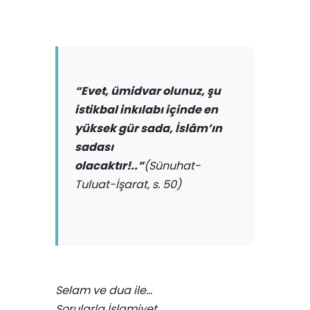
“Evet, ümidvar olunuz, şu
istikbal inkılabı içinde en
yüksek gür sada, İslâm’ın
sadası
olacaktır!..”
(Sünuhat-
Tuluat-İşarat, s. 50)
Selam ve dua ile…
Sorularla İslamiyet