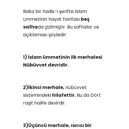
Baka bir hadis-i şerifte İslam
ümmetinin hayat haritası
beş
safha
da çizilmiştir. Bu safhalar ve
açıklaması şöyledir:
1) İslam ümmetinin ilk merhalesi
Nübüvvet devridir.
2)
İkinci merhale,
nübüvvet
sistemindeki
hilafettir.
Bu da Dört
raşit halife devirdir.
3)
Üçüncü merhale, ısırıcı bir