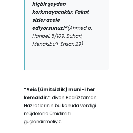
hiçbir şeyden
korkmayacaktır. Fakat
sizler acele
ediyorsunuz!”
(Ahmed b.
Hanbel, 5/109; Buharî,
Menakıbu’l-Ensar, 29)
“Yeis (ümitsizlik) mani-i her
kemaldir.”
diyen Bediüzzaman
Hazretlerinin bu konuda verdiği
müjdelerle ümidimizi
güçlendirmeliyiz.