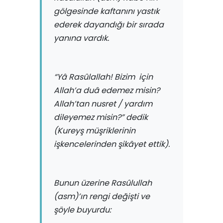
gölgesinde kaftanını yastık
ederek dayandığı bir sırada
yanına vardık.
“Yâ Rasûlallah! Bizim için
Allah’a duâ edemez misin?
Allah’tan nusret / yardım
dileyemez misin?”
dedik
(Kureyş müşriklerinin
işkencelerinden şikâyet ettik).
Bunun üzerine Rasûlullah
(asm)’ın rengi değişti ve
şöyle buyurdu: