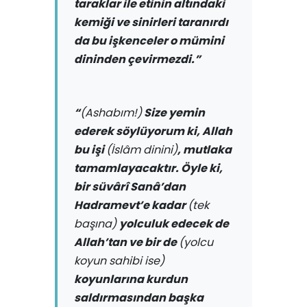
taraklar ile etinin altındaki
kemiği ve sinirleri taranırdı
da bu işkenceler o mümini
dininden çevirmezdi.”
“
(Ashabım!)
Size yemin
ederek söylüyorum ki, Allah
bu işi
(İslâm dinini)
, mutlaka
tamamlayacaktır. Öyle ki,
bir süvârî Sanâ’dan
Hadramevt’e kadar
(tek
başına)
yolculuk edecek de
Allah’tan ve bir de
(yolcu
koyun sahibi ise)
koyunlarına kurdun
saldırmasından başka