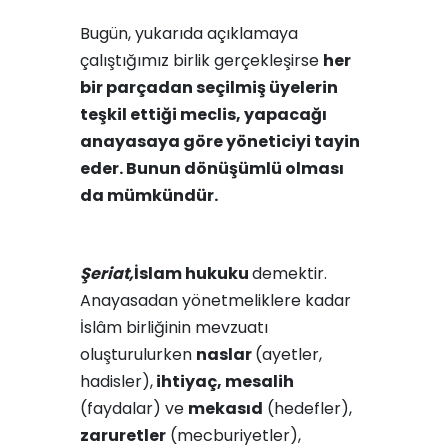
Bugün, yukarıda açıklamaya
çalıştığımız birlik gerçekleşirse
her
bir parçadan seçilmiş üyelerin
teşkil ettiği meclis, yapacağı
anayasaya göre yöneticiyi tayin
eder. Bunun dönüşümlü olması
da mümkündür.
Şeriat,
İslam hukuku
demektir.
Anayasadan yönetmeliklere kadar
İslâm birliğinin mevzuatı
oluşturulurken
naslar
(ayetler,
hadisler),
ihtiyaç, mesalih
(faydalar) ve
mekasıd
(hedefler),
zaruretler
(mecburiyetler),