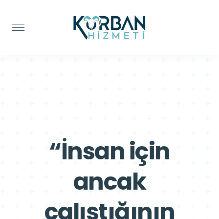
>
>
“İnsan için
ancak
çalıştığının