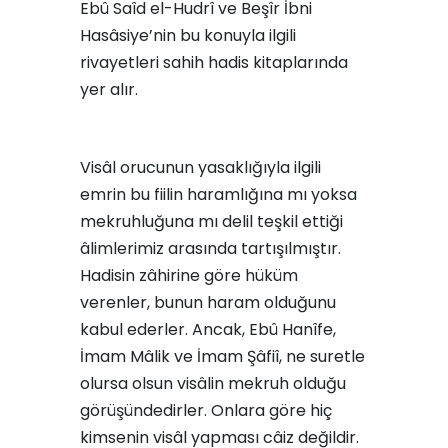
Ebû Saîd el-Hudrî ve Beşîr İbni
Hasâsiye’nin bu konuyla ilgili
rivayetleri sahih hadis kitaplarında
yer alır.
Visâl orucunun yasaklığıyla ilgili
emrin bu fiilin haramlığına mı yoksa
mekruhluğuna mı delil teşkil ettiği
âlimlerimiz arasında tartışılmıştır.
Hadisin zâhirine göre hüküm
verenler, bunun haram olduğunu
kabul ederler. Ancak, Ebû Hanîfe,
İmam Mâlik ve İmam Şâfiî, ne suretle
olursa olsun visâlin mekruh olduğu
görüşündedirler. Onlara göre hiç
kimsenin visâl yapması câiz değildir.