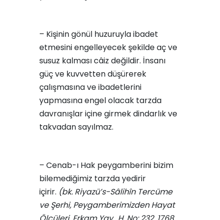
– Kişinin gönül huzuruyla ibadet
etmesini engelleyecek şekilde aç ve
susuz kalması câiz değildir. İnsanı
güç ve kuvvetten düşürerek
çalışmasına ve ibadetlerini
yapmasına engel olacak tarzda
davranışlar içine girmek dindarlık ve
takvadan sayılmaz.
– Cenab-ı Hak peygamberini bizim
bilemediğimiz tarzda yedirir
içirir.
(bk. Riyazü’s-Sâlihîn Tercüme
ve Şerhi, Peygamberimizden Hayat
Ölçüleri, Erkam Yay., H. No: 232, 1768,