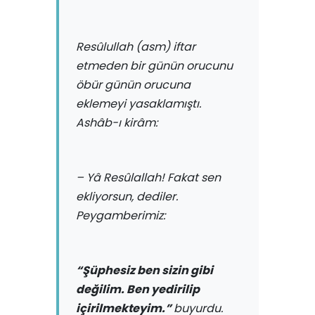
Resûlullah (asm)
iftar
etmeden bir günün orucunu
öbür günün orucuna
eklemeyi yasaklamıştı.
Ashâb-ı kirâm:
– Yâ Resûlallah! Fakat sen
ekliyorsun, dediler.
Peygamberimiz:
“Şüphesiz ben sizin gibi
değilim. Ben yedirilip
içirilmekteyim.”
buyurdu.