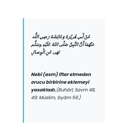
عَنْ أَبي هُريْرَةَ وَعَائِشَةَ رَضِي اللَّه
عنْهُمَا أَنَّ النَّبِيَّ صَلّى اللهُ عَلَيْهِ وسَلَّم
نَهَى عَنِ الْوِصالِ
Nebî (asm) iftar etmeden
orucu birbirine eklemeyi
yasakladı.
(Buhârî, Savm 48,
49; Müslim, Sıyâm 59.)