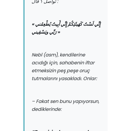
تُواصلُ ؟ قال :
« إِنِّي لَسْتُ كَهَيئَتِكُمْ إِنِّي أَبِيتُ يُطْعِمُني
رَبِّي ويَسْقِيني »
Nebî (asm), kendilerine
acıdığı için, sahabenin iftar
etmeksizin peş peşe oruç
tutmalarını yasakladı. Onlar:
– Fakat sen bunu yapıyorsun,
dediklerinde: