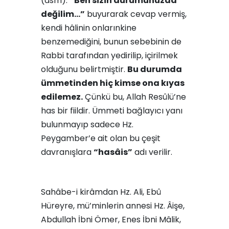
(asm):
“Ben sizin durumunuzda
değilim…”
buyurarak cevap vermiş,
kendi hâlinin onlarınkine
benzemediğini, bunun sebebinin de
Rabbi tarafından yedirilip, içirilmek
olduğunu belirtmiştir.
Bu durumda
ümmetinden hiç kimse ona kıyas
edilemez.
Çünkü bu, Allah Resûlü’ne
has bir fiildir. Ümmeti bağlayıcı yanı
bulunmayıp sadece Hz.
Peygamber’e ait olan bu çeşit
davranışlara
“hasâis”
adı verilir.
Sahâbe-i kirâmdan Hz. Ali, Ebû
Hüreyre, mü’minlerin annesi Hz. Âişe,
Abdullah İbni Ömer, Enes İbni Mâlik,