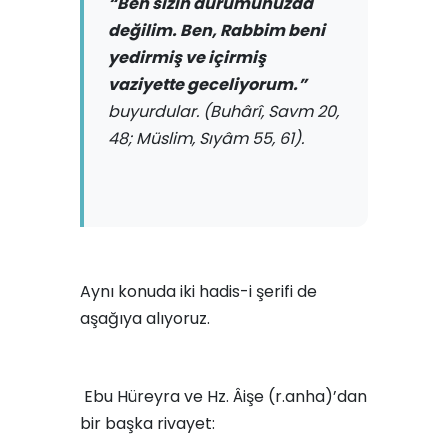
“Ben sizin durumunuzda
değilim. Ben, Rabbim beni
yedirmiş ve içirmiş
vaziyette geceliyorum.”
buyurdular.
(Buhârî, Savm 20,
48; Müslim, Sıyâm 55, 61).
Aynı konuda iki hadis-i şerifi de
aşağıya alıyoruz.
Ebu Hüreyra ve Hz. Âişe (r.anha)’dan
bir başka rivayet: