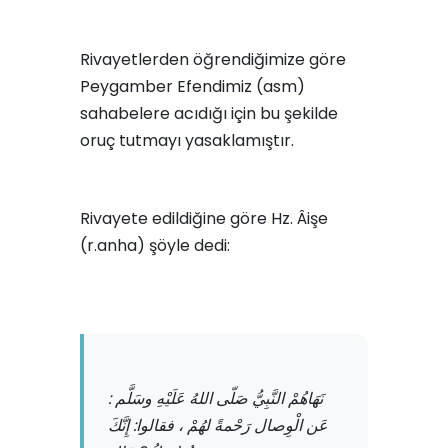
Rivayetlerden öğrendiğimize göre
Peygamber Efendimiz (asm)
sahabelere acıdığı için bu şekilde
oruç tutmayı yasaklamıştır.
Rivayete edildiğine göre Hz. Âişe
(r.anha) şöyle dedi:
: نَهَاهُمْ النَّبِيُّ صَلّى اللهُ عَلَيْهِ وسَلَّم
عَن الْوِصال رَحْمةً لهُمْ ، فقالوا: إِنَّكَ