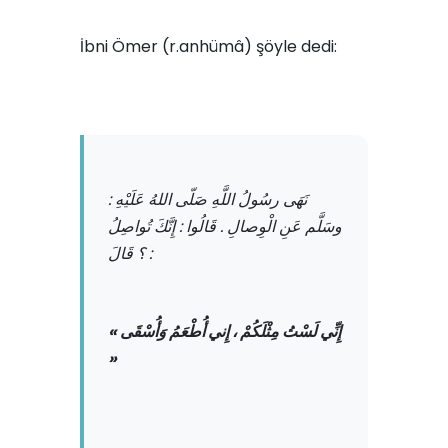
İbni Ömer (r.anhümâ) şöyle dedi:
: نَهَى رسُولُ اللَّهِ صَلّى اللهُ عَلَيْهِ
وسَلَّم عَنِ الْوِصالِ . قَالُوا : إِنَّكَ تُواصِلُ
؟ قَالَ :
« إِنِّي لَسْتُ مِثْلَكُمْ ، إِني أُطْعَمُ وَأُسْقَى
»