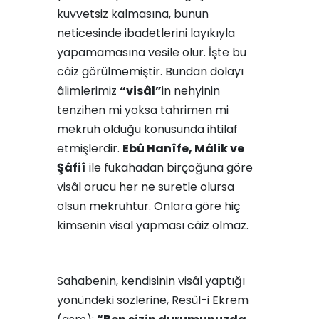
kuvvetsiz kalmasına, bunun
neticesinde ibadetlerini layıkıyla
yapamamasına vesile olur. İşte bu
câiz görülmemiştir. Bundan dolayı
âlimlerimiz
“visâl”
in nehyinin
tenzihen mi yoksa tahrimen mi
mekruh olduğu konusunda ihtilaf
etmişlerdir.
Ebû Hanîfe, Mâlik ve
Şâfiî
ile fukahadan birçoğuna göre
visâl orucu her ne suretle olursa
olsun mekruhtur. Onlara göre hiç
kimsenin visal yapması câiz olmaz.
Sahabenin, kendisinin visâl yaptığı
yönündeki sözlerine, Resûl-i Ekrem