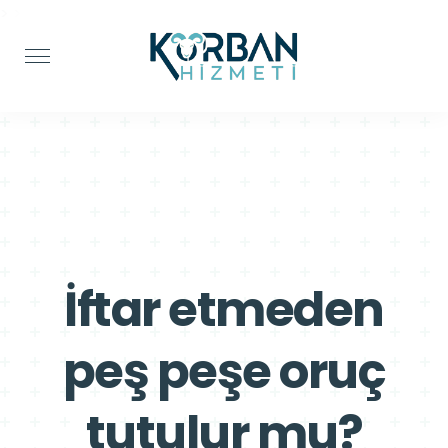
>
>
İftar etmeden
peş peşe oruç
tutulur mu?