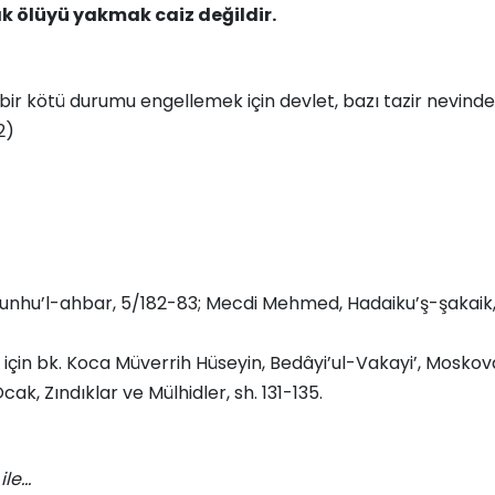
k ölüyü yakmak caiz değildir.
li bir kötü durumu engellemek için devlet, bazı tazir nevind
2)
 Kunhu’l-ahbar, 5/182-83; Mecdi Mehmed, Hadaiku’ş-şakaik,
i için bk. Koca Müverrih Hüseyin, Bedâyi’ul-Vakayi’, Moskova 1
ak, Zındıklar ve Mülhidler, sh. 131-135.
ile…