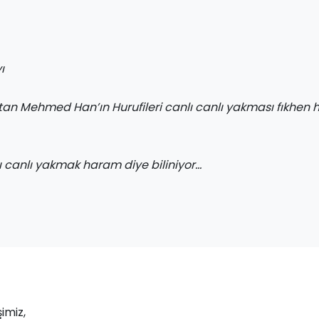
ı
ltan Mehmed Han’ın Hurufileri canlı canlı yakması fıkhen
nı canlı yakmak haram diye biliniyor…
imiz,