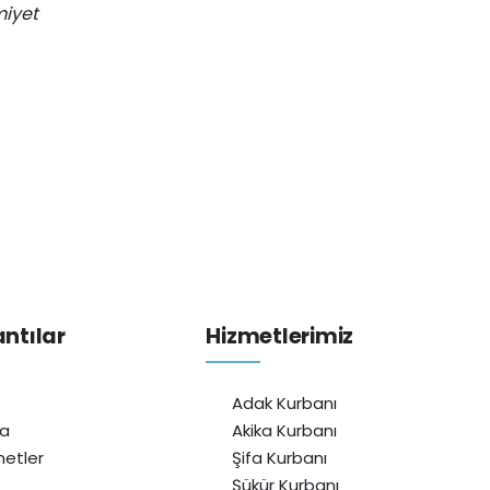
miyet
antılar
Hizmetlerimiz
Adak Kurbanı
da
Akika Kurbanı
etler
Şifa Kurbanı
Şükür Kurbanı