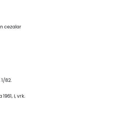
en cezalar
 1/82.
961, I, vrk.