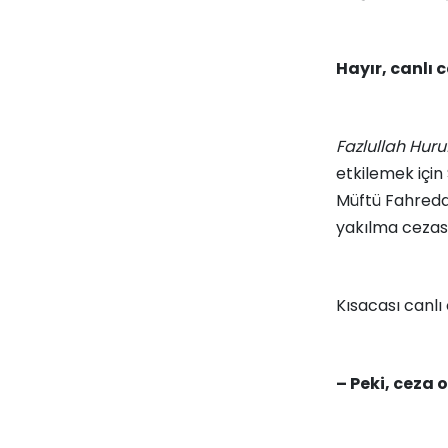
Hayır, canlı 
Fazlullah Huruf
etkilemek içi
Müftü Fahredd
yakılma cezası 
Kısacası canlı
– Peki, ceza