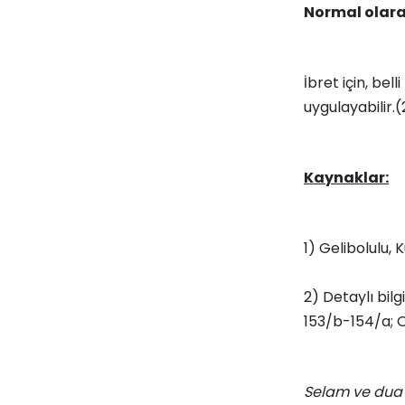
Normal olara
İbret için, bel
uygulayabilir.(
Kaynaklar:
1) Gelibolulu,
2) Detaylı bilg
153/b-154/a; Oc
Selam ve dua 