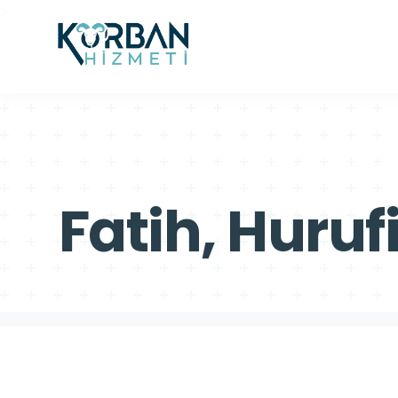
>
>
Fatih, Huruf