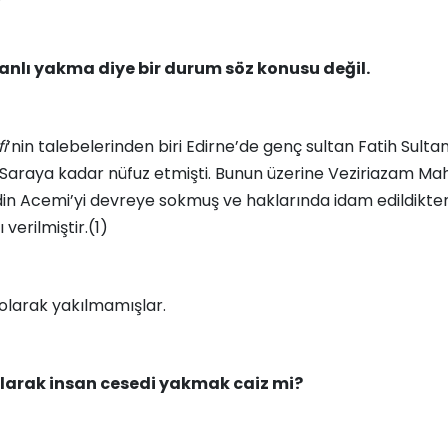
canlı yakma diye bir durum söz konusu değil.
i
’nin talebelerinden biri Edirne’de genç sultan Fatih Sult
n Saraya kadar nüfuz etmişti. Bunun üzerine Veziriazam M
in Acemi’yi devreye sokmuş ve haklarında idam edildikte
verilmiştir.(1)
 olarak yakılmamışlar.
 olarak insan cesedi yakmak caiz mi?