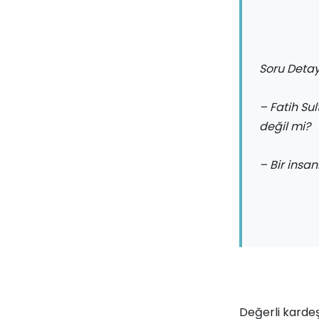
Soru Detay
– Fatih Su
değil mi?
– Bir insa
Değerli kardeş