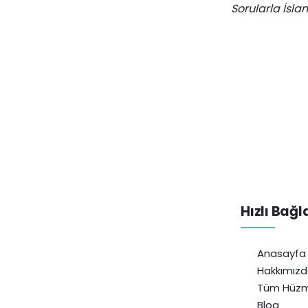
Sorularla İsla
Hızlı Bağl
Anasayfa
Hakkımız
Tüm Hüzm
Blog