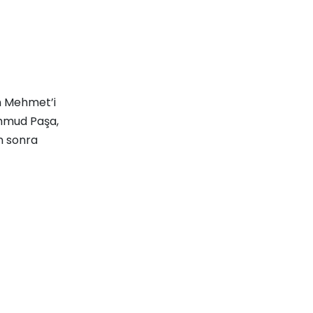
an Mehmet’i
ahmud Paşa,
n sonra