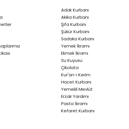
Adak Kurbanı
da
Akika Kurbanı
etler
Şifa Kurbanı
Şükür Kurbanı
Sadaka Kurbanı
aplarımız
Yemek İkramı
itikası
Ekmek İkramı
Su Kuyusu
Çikolata
Kur'an-ı Kerim
Hacet Kurbanı
Yemekli Mevlüt
Erzak Yardımı
Pasta İkramı
Kefaret Kurbanı