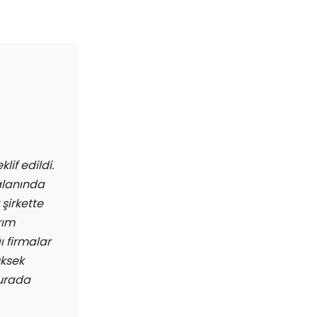
lif edildi.
 alanında
 şirkette
rım
ı firmalar
üksek
Burada