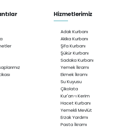
antılar
Hizmetlerimiz
Adak Kurbanı
da
Akika Kurbanı
etler
Şifa Kurbanı
Şükür Kurbanı
Sadaka Kurbanı
aplarımız
Yemek İkramı
itikası
Ekmek İkramı
Su Kuyusu
Çikolata
Kur'an-ı Kerim
Hacet Kurbanı
Yemekli Mevlüt
Erzak Yardımı
Pasta İkramı