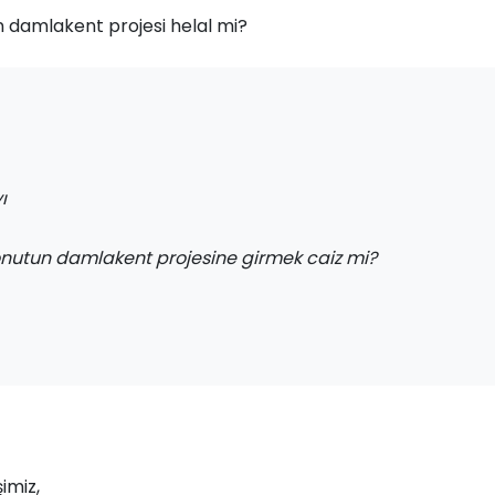
 damlakent projesi helal mi?
ı
nutun damlakent projesine girmek caiz mi?
imiz,