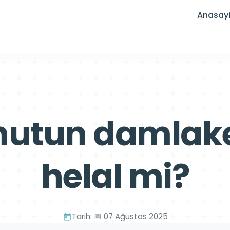
Anasay
utun damlake
helal mi?
Tarih: 📅 07 Ağustos 2025