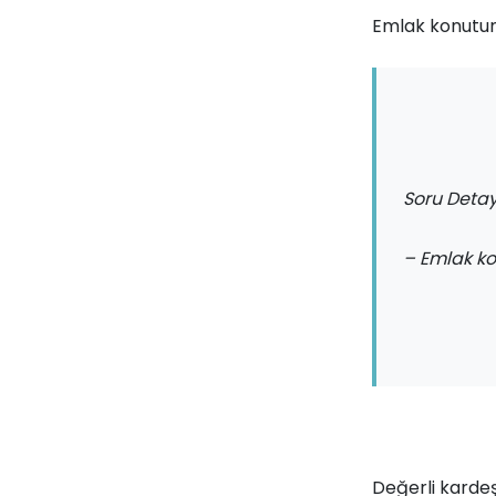
Emlak konutun
Soru Detay
– Emlak ko
Değerli kardeş