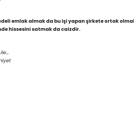
adeli emlak almak da bu işi yapan şirkete ortak olma
nde hissesini satmak da caizdir.
ile…
miyet