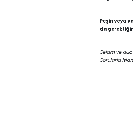
Peşin veya v
da gerektiği
Selam ve dua 
Sorularla İsla