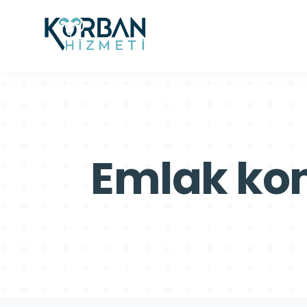
>
>
Emlak kon