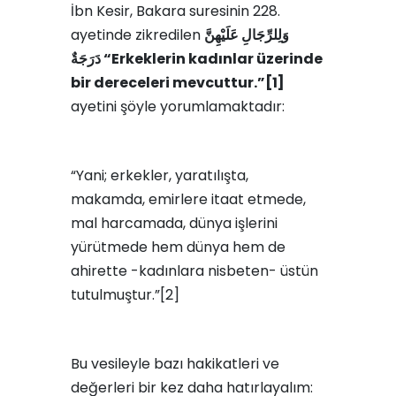
İbn Kesir, Bakara suresinin 228.
ayetinde zikredilen
وَلِلرِّجَالِ عَلَيْهِنَّ
دَرَجَةٌ
“Erkeklerin kadınlar üzerinde
bir dereceleri mevcuttur.”
[1]
ayetini şöyle yorumlamaktadır:
“Yani; erkekler, yaratılışta,
makamda, emirlere itaat etmede,
mal harcamada, dünya işlerini
yürütmede hem dünya hem de
ahirette -kadınlara nisbeten- üstün
tutulmuştur.”[2]
Bu vesileyle bazı hakikatleri ve
değerleri bir kez daha hatırlayalım: