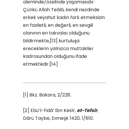
aleminde/özelinde yaşamasıdır.
Çünkü Allah Teâlâ, kendi nezdinde
erkek veyahut kadın fark etmeksizin
en faziletli, en değerli, en sevgili
olanının en takvalısı olduğunu
bildirmekte,[13] kurtuluşa
ereceklerin yalnızca muttakiler
kadrosundan olduğunu ifade
etmektedir.[14]
[1] Bkz. Bakara, 2/228.
[2] Ebü’l-Fidâ’ İbn Kesîr,
et-Tefsîr
,
Dârü Taybe, Dımeşk 1420, 1/610.