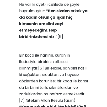
Ne var ki ayet-i celilede de şöyle
buyrulmuştur:
“Ben sizden erkek ya
da kadın olsun çalışan hiç
kimsenin amelini zayi
etmeyeceğim. Hep
birbirinizdensiniz.”
[5]
Bir koca ile hanımı, Kuran’ın
ifadesiyle birbirinin elbisesi
kılınmıştır.[6] Bir elbise, sahibini nasıl
ki soğuktan, sıcaktan ve hayasız
gözlerden korur ise; bir koca ile karısı
da birbirini türlü sıkıntılardan ve
zorluklardan muhafaza etmektedir.
[7] Nitekim Allah Resulü (asm)
“Kadın erkekle birlikte bir bütünü