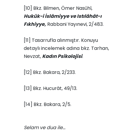
[10] Bkz. Bilmen, Ömer Nasûhî,
Hukûk-i İslâmiyye ve Istılâhât-ı
Fıkhiyye,
Rabbani Yayınevi, 2/483.
[11] Tasarrufla alınmıştır. Konuyu
detaylı incelemek adına bkz. Tarhan,
Nevzat,
Kadın Psikolojisi
.
[12] Bkz. Bakara, 2/233.
[13] Bkz. Hucurât, 49/13.
[14] Bkz. Bakara, 2/5.
Selam ve dua ile…